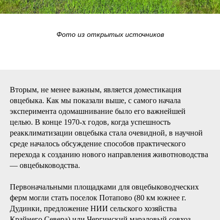
Фото из открытых источников
Вторым, не менее важным, является доместикация
овцебыка. Как мы показали выше, с самого начала
эксперимента одомашнивание было его важнейшей
целью. В конце 1970-х годов, когда успешность
реакклиматизации овцебыка стала очевидной, в научной
среде началось обсуждение способов практического
перехода к созданию нового направления животноводства
— овцебыководства.
Первоначальными площадками для овцебыководческих
ферм могли стать поселок Потапово (80 км южнее г.
Дудинки, предложение НИИ сельского хозяйства
Крайнего Севера) или Чергинский мараловый совхоз