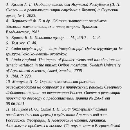
3. Казаев А. В. Особенно важно для Якутской Республики (В. Н.
Скалон — о реакклиматизации овцебыка в Якутии) // Якутский
архив, № 1. 2023.
4. Чернавский Ф. Б. и др. Об акклиматизации овцебыков.
Экология млекопитающих и птиц острова Врангеля. —
Владивосток, 1981.
5. Кравец В. Е. Исполины тундр. — М., 2010. — С. 8.
6. Там же. С. 40.
7. Сайт овцебык.рф. — https://овцебык.рф/i-chelovek/pyatdesyat-let-
spustya-ili-skolko-v-rossii- ovcebykov.
8. Linda Englund. The impact of founder events and introductions on
genetic variation in the muskox Ovibos moschatus. Swedish University
of Agricultural Sciences, Umeå, Sweden, 2008.
9. Ibid. P. 223.
10. Мишуков И. О. Оценка возможности развития
овцебыководства на островах и в прибрежных районах Северного
Ледовитого океана, на территории России. Отчет о реализации
проекта по договору о предоставлении гранта № 256-Г от
08.06.2021.
11. Мишуков И. О., Сипко Т. П. ЭОФ (экспериментальная
овцебыководческая ферма) в субъектах Арктической зоны
Российской Федерации, II Лаверовские чтения. Арктика:
Актуальные проблемы и вызовы. Сб. научн. мат-в Всероссийской