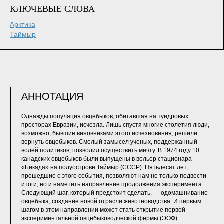
КЛЮЧЕВЫЕ СЛОВА
Арктика
Таймыр
АННОТАЦИЯ
Однажды популяция овцебыков, обитавшая на тундровых
просторах Евразии, исчезла. Лишь спустя многие столетия люди,
возможно, бывшие виновниками этого исчезновения, решили
вернуть овцебыков. Смелый замысел ученых, поддержанный
волей политиков, позволил осуществить мечту. В 1974 году 10
канадских овцебыков были выпущены в вольер стационара
«Бикада» на полуострове Таймыр (СССР). Пятьдесят лет,
прошедшие с этого события, позволяют нам не только подвести
итоги, но и наметить направление продолжения эксперимента.
Следующий шаг, который предстоит сделать, — одомашнивание
овцебыка, создание новой отрасли животноводства. И первым
шагом в этом направлении может стать открытие первой
экспериментальной овцебыководческой фермы (ЭОФ).