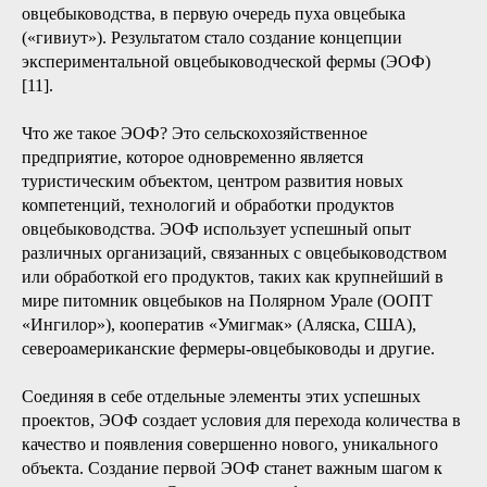
овцебыководства, в первую очередь пуха овцебыка
(«гивиут»). Результатом стало создание концепции
экспериментальной овцебыководческой фермы (ЭОФ)
[11].
Что же такое ЭОФ? Это сельскохозяйственное
предприятие, которое одновременно является
туристическим объектом, центром развития новых
компетенций, технологий и обработки продуктов
овцебыководства. ЭОФ использует успешный опыт
различных организаций, связанных с овцебыководством
или обработкой его продуктов, таких как крупнейший в
мире питомник овцебыков на Полярном Урале (ООПТ
«Ингилор»), кооператив «Умигмак» (Аляска, США),
североамериканские фермеры-овцебыководы и другие.
Соединяя в себе отдельные элементы этих успешных
проектов, ЭОФ создает условия для перехода количества в
качество и появления совершенно нового, уникального
объекта. Создание первой ЭОФ станет важным шагом к