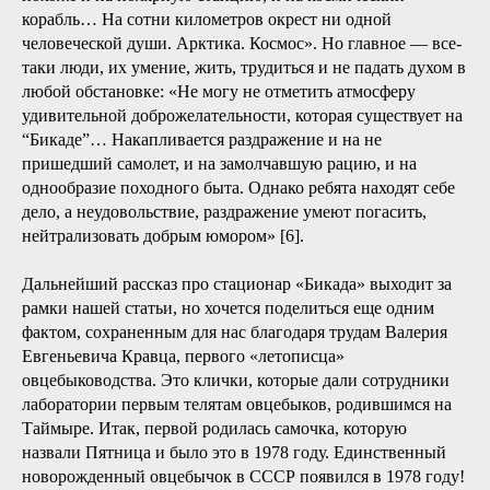
корабль… На сотни километров окрест ни одной
человеческой души. Арктика. Космос». Но главное — все-
таки люди, их умение, жить, трудиться и не падать духом в
любой обстановке: «Не могу не отметить атмосферу
удивительной доброжелательности, которая существует на
“Бикаде”… Накапливается раздражение и на не
пришедший самолет, и на замолчавшую рацию, и на
однообразие походного быта. Однако ребята находят себе
дело, а неудовольствие, раздражение умеют погасить,
нейтрализовать добрым юмором» [6].
Дальнейший рассказ про стационар «Бикада» выходит за
рамки нашей статьи, но хочется поделиться еще одним
фактом, сохраненным для нас благодаря трудам Валерия
Евгеньевича Кравца, первого «летописца»
овцебыководства. Это клички, которые дали сотрудники
лаборатории первым телятам овцебыков, родившимся на
Таймыре. Итак, первой родилась самочка, которую
назвали Пятница и было это в 1978 году. Единственный
новорожденный овцебычок в СССР появился в 1978 году!