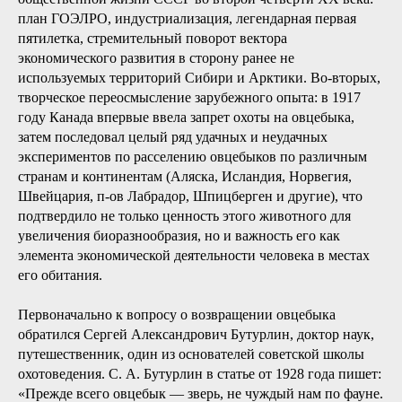
план ГОЭЛРО, индустриализация, легендарная первая
пятилетка, стремительный поворот вектора
экономического развития в сторону ранее не
используемых территорий Сибири и Арктики. Во-вторых,
творческое переосмысление зарубежного опыта: в 1917
году Канада впервые ввела запрет охоты на овцебыка,
затем последовал целый ряд удачных и неудачных
экспериментов по расселению овцебыков по различным
странам и континентам (Аляска, Исландия, Норвегия,
Швейцария, п-ов Лабрадор, Шпицберген и другие), что
подтвердило не только ценность этого животного для
увеличения биоразнообразия, но и важность его как
элемента экономической деятельности человека в местах
его обитания.
Первоначально к вопросу о возвращении овцебыка
обратился Сергей Александрович Бутурлин, доктор наук,
путешественник, один из основателей советской школы
охотоведения. С. А. Бутурлин в статье от 1928 года пишет:
«Прежде всего овцебык — зверь, не чуждый нам по фауне.