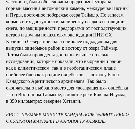
частности, были обследованы предгорья Путорана,
горный массив Лантокойский камень, междуречье Пясины
и Пуры, восточное побережье озера Таймыр. По запасам
кормов и их доступности, количеству осадков и толщине
снега, по защищенности предгорьями от господствующих
ветров и другим показателям экспедиция НИИ СХ
Крайнего Севера признала наиболее подходящим для
выпуска овцебыков район к востоку от озера Таймыр.
Летом были проведены дополнительные полевые
исследования, которые показали, что выбранный район
как в климатическом, так и в геоботаническом плане
наиболее близок к родине овцебыков — острову Банкс
Канадского Арктического архипелага. Так было
окончательно выбрано место для «возвращения» овцебыка
— на Восточном Таймыре, в долине реки Бикада-Нгуома,
в 350 километрах севернее Хатанги.
РИС. 1. ПРЕМЬЕР-МИНИСТР КАНАДЫ ПОЛЬ-ЭЛЛИОТ ТРЮДО
С СУПРУГОЙ МАРГАРЕТ В АЭРОПОРТУ АЛЫКЕЛЬ.