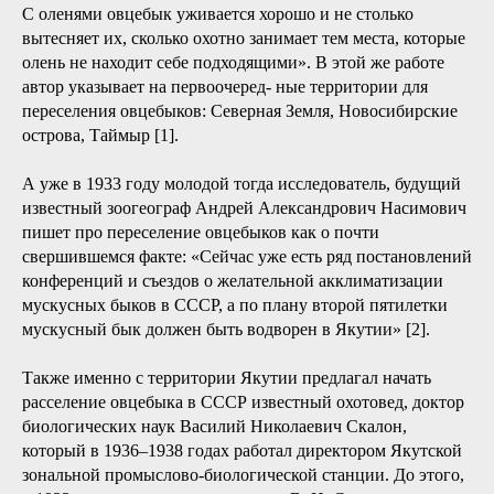
С оленями овцебык уживается хорошо и не столько
вытесняет их, сколько охотно занимает тем места, которые
олень не находит себе подходящими». В этой же работе
автор указывает на первоочеред- ные территории для
переселения овцебыков: Северная Земля, Новосибирские
острова, Таймыр [1].
А уже в 1933 году молодой тогда исследователь, будущий
известный зоогеограф Андрей Александрович Насимович
пишет про переселение овцебыков как о почти
свершившемся факте: «Сейчас уже есть ряд постановлений
конференций и съездов о желательной акклиматизации
мускусных быков в СССР, а по плану второй пятилетки
мускусный бык должен быть водворен в Якутии» [2].
Также именно с территории Якутии предлагал начать
расселение овцебыка в СССР известный охотовед, доктор
биологических наук Василий Николаевич Скалон,
который в 1936–1938 годах работал директором Якутской
зональной промыслово-биологической станции. До этого,