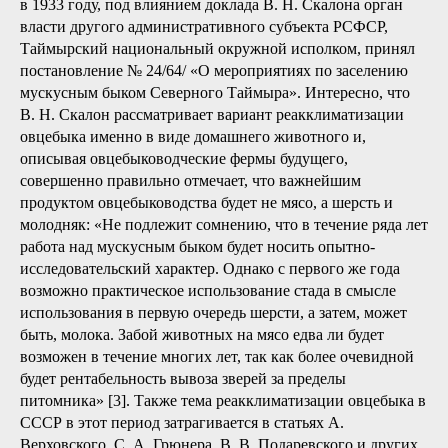
в 1933 году, под влиянием доклада В. Н. Скалона орган
власти другого административного субъекта РСФСР,
Таймырский национальный окружной исполком, принял
постановление № 24/64/ «О мероприятиях по заселению
мускусным быком Северного Таймыра». Интересно, что
В. Н. Скалон рассматривает вариант реакклиматизации
овцебыка именно в виде домашнего животного и,
описывая овцебыководческие фермы будущего,
совершенно правильно отмечает, что важнейшим
продуктом овцебыководства будет не мясо, а шерсть и
молодняк: «Не подлежит сомнению, что в течение ряда лет
работа над мускусным быком будет носить опытно-
исследовательский характер. Однако с первого же года
возможно практическое использование стада в смысле
использования в первую очередь шерсти, а затем, может
быть, молока. Забой животных на мясо едва ли будет
возможен в течение многих лет, так как более очевидной
будет рентабельность вывоза зверей за пределы
питомника» [3]. Также тема реакклиматизации овцебыка в
СССР в этот период затрагивается в статьях А.
Верховского, С. А. Грюнера, В. В. Подаревского и других