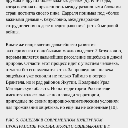
дружбы в других более важных делах» [9]. В те годы,
когда военная напряженность между различными блоками
стран достигла своего пика, Даррелл понимал под «более
важными делами», безусловно, международное
сотрудничество в деле предотвращения Третьей мировой
войны.
Какие же направления дальнейшего развития
эксперимента с овцебыками можно выделить? Безусловно,
первым является дальнейшее расселение овцебыка в дикой
природе. Отчасти этот процесс идет с участием человека,
отчасти без его вмешательства. За прошедшие полвека
овцебыки уже освоили не только Таймыр и остров
Врангеля, но и ряд районов Якутии, Полярный Урал,
Магаданскую область. Но на территории России еще
имеются колоссальные по площади территории,
пригодные по своим природно-климатическим условиям
для проживания овцебыка, но еще им не освоенные [10].
РИС. 5. ОВЦЕБЫК В СОВРЕМЕННОМ КУЛЬТУРНОМ
ПРОСТРАНСТВЕ РОССИИ. МУРАЛ С ОВЦЕБЫКАМИ В Г.