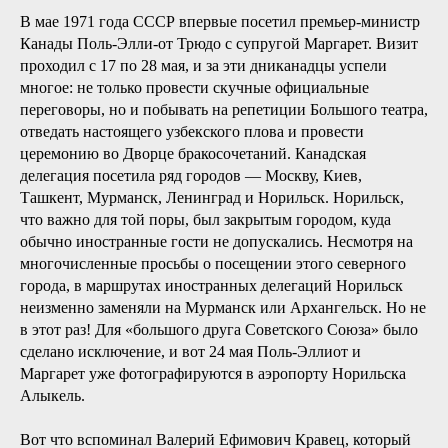
В мае 1971 года СССР впервые посетил премьер-министр
Канады Поль-Элли-от Трюдо с супругой Маргарет. Визит
проходил с 17 по 28 мая, и за эти дниканадцы успели
многое: не только провести скучные официальные
переговоры, но и побывать на репетиции Большого театра,
отведать настоящего узбекского плова и провести
церемонию во Дворце бракосочетаний. Канадская
делегация посетила ряд городов — Москву, Киев,
Ташкент, Мурманск, Ленинград и Норильск. Норильск,
что важно для той поры, был закрытым городом, куда
обычно иностранные гости не допускались. Несмотря на
многочисленные просьбы о посещении этого северного
города, в маршрутах иностранных делегаций Норильск
неизменно заменяли на Мурманск или Архангельск. Но не
в этот раз! Для «большого друга Советского Союза» было
сделано исключение, и вот 24 мая Поль-Эллиот и
Маргарет уже фотографируются в аэропорту Норильска
Алыкель.
Вот что вспоминал Валерий Ефимович Кравец, который