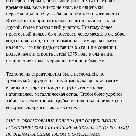
вольеров. Первый, небольшой (около 3 га), считался
временным, ведь никто не знал, как овцебыки-
переселенцы поведут себя на новом месте жительства.
Возможно, их пришлось бы срочно эвакуировать на
другой, более подходящий участок. Поэтому более
просторный вольер был построен через месяц, в октябре,
когда стало ясно, что овцебыки на Таймыре всерьез и
надолго. Его площадь составила 95 га. Еще больший
вольер начали строить летом 1975 года в ожидании
пополнения стада американскими овцебыками.
Технология строительства была несложной, но
трудоемкой: вручную с помощью кувалды в мерзлоту
вгонялись старые обсадные трубы, на которые
натягивалась металлическая сетка. Чтобы было удобнее
забивать трехметровые трубы, использовали вездеход, на
который забирался «молотобоец».
РИС. 3. ОБОРУДОВАНИЕ ВОЛЬЕРА ДЛЯ ОВЦЕБЫКОВ НА
БИОЛОГИЧЕСКОМ СТАЦИОНАРЕ «БИКАДА», ЛЕТО 1974 ГОДА
НО ВПЕЧАТЛЯЮЩИМ РЯДОМ С САМОЛЕТАМИ