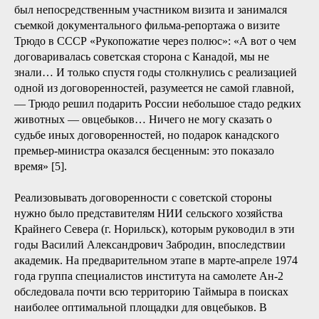
был непосредственным участником визита и занимался
съемкой документального фильма-репортажа о визите
Трюдо в СССР «Рукопожатие через полюс»: «А вот о чем
договаривалась советская сторона с Канадой, мы не
знали… И только спустя годы столкнулись с реализацией
одной из договоренностей, разумеется не самой главной,
— Трюдо решил подарить России небольшое стадо редких
животных — овцебыков… Ничего не могу сказать о
судьбе иных договоренностей, но подарок канадского
премьер-министра оказался бесценным: это показало
время» [5].
Реализовывать договоренности с советской стороны
нужно было представителям НИИ сельского хозяйства
Крайнего Севера (г. Норильск), которым руководил в эти
годы Василий Александрович Забродин, впоследствии
академик. На предварительном этапе в марте-апреле 1974
года группа специалистов института на самолете Ан-2
обследовала почти всю территорию Таймыра в поисках
наиболее оптимальной площадки для овцебыков. В