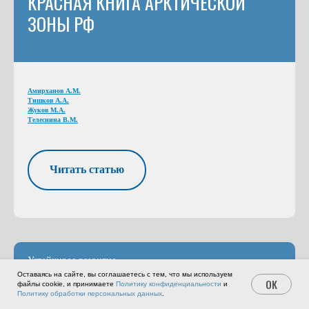
КРАСНАЯ КНИГА АРКТИЧЕСКОЙ
ЗОНЫ РФ
Амирханов А.М.
Тишков А.А.
Жуков М.А.
Телеснина В.М.
Читать статью
Устойчивое развитие
Оставаясь на сайте, вы соглашаетесь с тем, что мы используем
OK
файлы cookie, и принимаете
Политику конфиденциальности
и
Политику обработки персональных данных
.