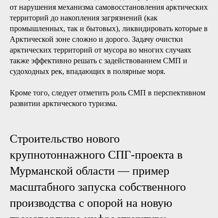
Франца-Иосифа (база «Арктический трилистник» [27]),
возвращаются они и на другие арктические территории.
Логистика, необходимая для строительства и поддержания
соответствующей военной инфраструктуры, в
значительной степени обеспечивается именно за счет
задействования Северного морского пути.
В-четвертых, СМП выполняет функции по поддержке
сохранения экологии Арктики и развития арктического
туризма.
Действие экологических факторов порождает широкий
спектр негативных последствий для природы Арктики —
от нарушения механизма самовосстановления арктических
территорий до накопления загрязнений (как
промышленных, так и бытовых), ликвидировать которые в
Арктической зоне сложно и дорого. Задачу очистки
арктических территорий от мусора во многих случаях
также эффективно решать с задействованием СМП и
судоходных рек, впадающих в полярные моря.