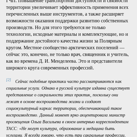
этом Менделеев исходил из того, что для создания
постоянного поселения на территории, куда пришла
железная дорога, необходимы три системообразующих
[2]
фигуры: врач, священник и учитель
. Спустя
десятилетие эта концепция воплотилась и при освоении
Арктики: Мурманск стал не только стратегически
значимым портом, но и крупнейшим в мире заполярным
городом именно благодаря железной дороге.
Сейчас эта история повторяется с портами Сабетта и
Индига. При этом мы можем опираться на современные
стратегические документы федерального и регионального
уровней, госпрограммы, институты развития и механизмы
ГЧП. Повышение транспортной доступности и связности
территории увеличивает эффективность применения всех
перечисленных выше инструментов, а также расширяет
возможности оказания поддержки развитию собственных
производств. Но для этого требуются не только
технологии, исходные материалы и комплектующие, но и
поддержание достойного качества жизни за Полярным
кругом. Местное сообщество арктических поселений —