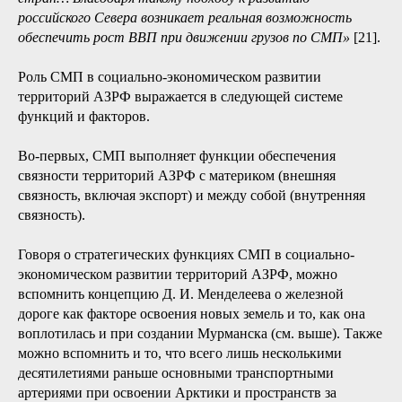
местных производств, которая делает развитие всей
системы устойчивым и самоподдерживающимся: «Эти
перспективные проекты, а также традиционные проекты
по добыче сырья (углеводородов и других полезных
ископаемых) позволят сформировать грузовую базу для
СМП и обеспечить ее рост в перспективе» [21]. Отмечает
он и системообразующую роль опорных населенных
пунктов:
«Именно здесь благодаря проектам развития, а
также мощной федеральной и региональной поддержке и
участию крупных компаний начнет развиваться
производство, сюда будут привлекаться инвестиционные
ресурсы — как российские, так и из дружественных
стран… Благодаря такому подходу к развитию
российского Севера возникает реальная возможность
обеспечить рост ВВП при движении грузов по СМП»
[21].
Роль СМП в социально-экономическом развитии
территорий АЗРФ выражается в следующей системе
функций и факторов.