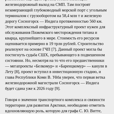
комплекс нефтегазовых месторождений Восточной
Сибири и получит связь с Норильской железной дорогой,
а также еще один выход на СМП. Затраты на создание
железнодорожной магистрали оцениваются более чем в
230 млрд рублей. Для РЖД это будет первый проект по
схеме концессии [6]. К сожалению, в марте 2022 года
данный проект был приостановлен. К нему вернутся после
того, как будут реализованы другие приоритетные
проекты, в частности Восточный полигон.
К 2028 году на территории Ненецкого АО вблизи поселка
Индига (171 км по прямой на запад от Нарьян-Мара) будет
реализован еще один проект, обеспечивающий
железнодорожный выход на СМП. Там построят
незамерзающий глубоководный морской порт с угольным
терминалом с грузооборотом на 58,4 млн т и железную
дорогу Сосногорск — Индига протяженностью 560 км.
Этот комплексный инфраструктурный проект нужен для
обслуживания Пижемского месторождения титана и
кварца, крупнейшего в мире. Стоимость его ресурсов