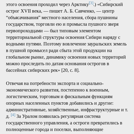
доля опорных населенных пунктов расположена на
узловых точках важных транспортных коридоров.
С учетом того, какое разнообразие функций опорных
населенных пунктов выделено различными
исследователями Арктики [16–19], можно предположить,
что количество населенных пунктов со статусом
«опорный» будет расти. В пользу данного предположения
говорит и то, что набор функций опорных населенных
пунктов усложнялся и расширялся исторически. Что
представлял собой опорный населенный пункт времен
«пушного освоения» Восточной Сибири и Дальнего
Востока? (Специально отметим, что в XVII веке путь
[3]
этого освоения проходил через Арктику
.) «Сибирский
острог XVII века, — пишет А. Б. Савченко, — центр
“объясачивания” местного населения, сбора пушнины
государством, торговли ею и промысла пушного зверя
первопроходцами — был типовым элементом
территориальной структуры освоения Сибири наряду с
водными путями. Поэтому вовлечение зауральских земель