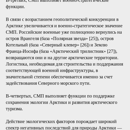
работают в связке с ДЭС, поэтому сохраняется задача
доставки топлива, в решении которой роль СМП может
быть велика (см. выше).
Кратко обрисуем еще две группы функций СМП, которые
прямо не связаны с развитием крупномасштабных
местных производств, но косвенно влияют на создание для
этого благоприятных условий, поскольку касаются
безопасности и качества жизни, а также открывают
многообразные возможности для развития различных
сервисов (обслуживание военных объектов, туризм,
переработка отходов и т. д.).
В-третьих, СМП выполняет военно-стратегические
функции.
В связи с возрастанием геополитической конкуренции в
Арктике увеличивается и военно-стратегическое значение
СМП. Российские военные уже полноценно вернулись на
остров Врангеля (база «Полярная звезда» [25]), остров
Котельный (база «Северный клевер» [26]) и Землю