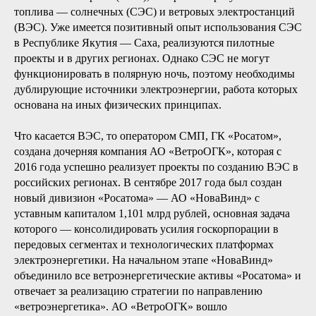
Во-вторых, СМП выполняет функции обеспечения работы
локальных энергосистем (распределенной энергетики).
Энергетика территорий АЗРФ в большинстве случаев
распределенная. Традиционным источником
электроэнергии являются дизельные электростанции
(ДЭС), которые нуждаются в завозе топлива. Эту задачу во
многих случаях эффективно решать с задействованием
СМП и судоходных рек, впадающих в полярные моря.
Безусловно, перспективно использование возобновляемых
источников энергии (ВИЭ), которые не требуют завоза
топлива — солнечных (СЭС) и ветровых электростанций
(ВЭС). Уже имеется позитивный опыт использования СЭС
в Республике Якутия — Саха, реализуются пилотные
проекты и в других регионах. Однако СЭС не могут
функционировать в полярную ночь, поэтому необходимы
дублирующие источники электроэнергии, работа которых
основана на иных физических принципах.