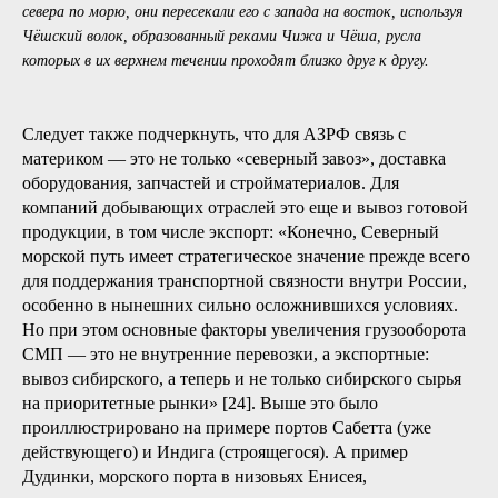
км от ее устья, так и очень большая территория по нижнему
течению рек Оби, Таза и Енисея. Но вопрос о том, когда русским
стало известно об этом большом регионе, является самым
спорным и далеко не решенным. Из летописных данных мы знаем,
что новгородцы еще в XV веке собирали дань с Югры и знали о
существовании племен самоедов в эпоху Древней Руси, а также
совершали походы на Обь. Но эта информация недостаточна для
понимания интенсивности процесса и путях проникновения
русских за Урал [22, с. 85–86].
[6]
Эта часть маршрута совпадала с западной частью
нынешнего СМП, но поморы предпочитали короткий путь из
Белого моря в Баренцево: чтобы не обходить полуостров Канин с
севера по морю, они пересекали его с запада на восток, используя
Чёшский волок, образованный реками Чижа и Чёша, русла
которых в их верхнем течении проходят близко друг к другу.
Следует также подчеркнуть, что для АЗРФ связь с
материком — это не только «северный завоз», доставка