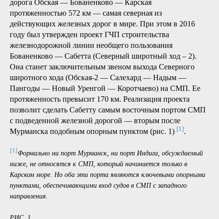
дорога Обская — Бованенково — Карская
протяженностью 572 км — самая северная из
действующих железных дорог в мире. При этом в 2016
году был утвержден проект ГЧП строительства
железнодорожной линии необщего пользования
Бованенково — Сабетта (Северный широтный ход – 2).
Она станет заключительным звеном выхода Северного
широтного хода (Обская-2 — Салехард — Надым —
Пангоды — Новый Уренгой — Коротчаево) на СМП. Ее
протяженность превысит 170 км. Реализация проекта
позволит сделать Сабетту самым восточным портом СМП
с подведенной железной дорогой — вторым после
[1]
Мурманска подобным опорным пунктом (рис. 1)
.
[1]
Формально ни порт Мурманск, ни порт Индига, обсуждаемый
ниже, не относятся к СМП, который начинается только в
Карском море. Но оба эти порта являются ключевыми опорными
пунктами, обеспечивающими вход судов в СМП с западного
направления.
РИС. 1.