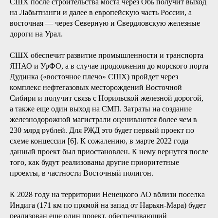
Для строительства Северного широтного хода (далее —
СШХ) протяженностью 686 км в 2018 году заключено
концессионное соглашение. СШХ помимо выхода на СМП
обеспечит транспортную связность западной и восточной
частей ЯНАО. Подобная связность делает рентабельными
производственные проекты, реализация которых ранее
была невозможна или нецелесообразна из-за дороговизны
доставки стройматериалов, сырья, комплектующих, а
также вывоза готовой продукции. Западная оконечность
СШХ после строительства моста через Обь получит выход
на Лабытнанги и далее в европейскую часть России, а
восточная — через Северную и Свердловскую железные
дороги на Урал.
СШХ обеспечит развитие промышленности и транспорта
ЯНАО и УрФО, а в случае продолжения до морского порта
Дудинка («восточное плечо» СШХ) пройдет через