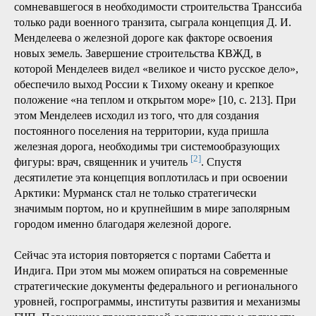
оценивается примерно в 19 трлн рублей. Строительство
реализуют на основе ГЧП [7]. Данный проект могла бы
постигнуть судьба СШХ, пребывающего в подвешенном
состоянии. Но, несмотря на то что его предшественники
— мегапроекты «Белкомур» и «Баренцкомур» — канули в
Лету [8], проект вступил в инвестиционную стадию, и
глава Республики Коми В. Уйба уверен, что первая ветка
железнодорожной магистрали Сосногорск — Индига
будет сдана уже к 2026 году [9].
Говоря о значении транспортного комплекса и связности
территории для развития Арктики, необходимо отметить
вдохновляющую роль, которую для графа С. Ю. Витте,
сомневавшегося в необходимости строительства Транссиба
только ради военного транзита, сыграла концепция Д. И.
Менделеева о железной дороге как факторе освоения
новых земель. Завершение строительства КВЖД, в
которой Менделеев видел «великое и чисто русское дело»,
обеспечило выход России к Тихому океану и крепкое
положение «на теплом и открытом море» [10, с. 213]. При