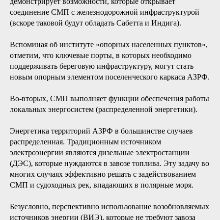
оборудования, запчастей и стройматериалов. Для
компаний добывающих отраслей это еще и вывоз готовой
продукции, в том числе экспорт: «Конечно, Северный
морской путь имеет стратегическое значение прежде всего
для поддержания транспортной связности внутри России,
особенно в нынешних сильно осложнившихся условиях.
Но при этом основные факторы увеличения грузооборота
СМП — это не внутренние перевозки, а экспортные:
вывоз сибирского, а теперь и не только сибирского сырья
на приоритетные рынки» [24]. Выше это было
проиллюстрировано на примере портов Сабетта (уже
действующего) и Индига (строящегося). А пример
Дудинки, морского порта в низовьях Енисея,
демонстрирует возможности, которые открывает
соединение СМП с железнодорожной инфраструктурой
(вскоре таковой будут обладать Сабетта и Индига).
Вспоминая об институте «опорных населенных пунктов»,
отметим, что ключевые порты, в которых необходимо
поддерживать береговую инфраструктуру, могут стать
новым опорным элементом поселенческого каркаса АЗРФ.