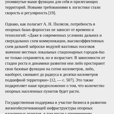
в пушной промысел ради сбыта этой продукции на
глобальном рынке, динамику освоения новых территорий
можно проследить по датам основания острогов в
бассейнах сибирских рек» [20, с. 8].
Отвечая на потребности экспорта и социально-
экономического развития, постепенно к военным,
логистическим, торговым и фискальным функциям
опорных населенных пунктов добавились и другие:
административные, хозяйственные, инфраструктурные и т.
[4]
д.
За Уралом появилась регулярная система
государственного управления, а остроги превратились в
полноценные города и поселки, выполняющие
упомянутые выше функции для себя и прилегающих
территорий. Новыми требованиями к логистике стали
скорость и регулярность [19].
Однако, как полагает А. Н. Пилясов, потребность в
опорных базах-форпостах не зависит от времени и
технологий: «Даже в современных условиях дальних и
сверхдальних схем коммуникации, высокоэффективных