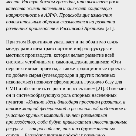
высокоскоростного интернета, обеспечивающей
информационную связность территорий, в данной работе
мы фокусируем внимание на роли развития транспорта,
создающего возможность для связности материальной
(перевозка людей и грузов).
Главной транспортной артерией АЗРФ является СМП.
Роль СМП в социально-экономическом развитии
прилегающих к нему территорий АЗРФ весьма удачно
раскрыта в лаконичном рассуждении А. М. Воротникова:
«Строятся и развиваются порты. Естественно,
развивается инфраструктура вокруг этих портов.
Возникают новые производства, создаются новые рабочие
места. Растут доходы граждан, что вызывает рост
качества жизни населения и снижает социальную
напряженность в АЗРФ. Происходящие изменения
положительным образом сказываются на развитии
различных производств в Российской Арктике»
[21].
При этом Воротников указывает и на обратную связь
между развитием транспортной инфраструктуры и