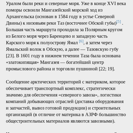
Во-первых, СМП выполняет функции обеспечения
связности территорий АЗРФ с материком (внешняя
связность, включая экспорт) и между собой (внутренняя
связность).
Говоря о стратегических функциях СМП в социально-
экономическом развитии территорий АЗРФ, можно
вспомнить концепцию Д. И. Менделеева о железной
дороге как факторе освоения новых земель и то, как она
воплотилась и при создании Мурманска (см. выше). Также
можно вспомнить и то, что всего лишь несколькими
десятилетиями раньше основными транспортными
артериями при освоении Арктики и пространств за
Уралом были реки и северные моря. Уже в конце XVI века
поморы освоили Мангазейский морской ход из
Архангельска (основан в 1584 году в устье Северной
[5]
Двины) к низовьям реки Таз (восточнее Обской губы)
.
Большая часть маршрута проходила за Полярным кругом
из Белого моря через Баренцево и западную часть
[6]
Карского моря к полуострову Ямал
, а затем через