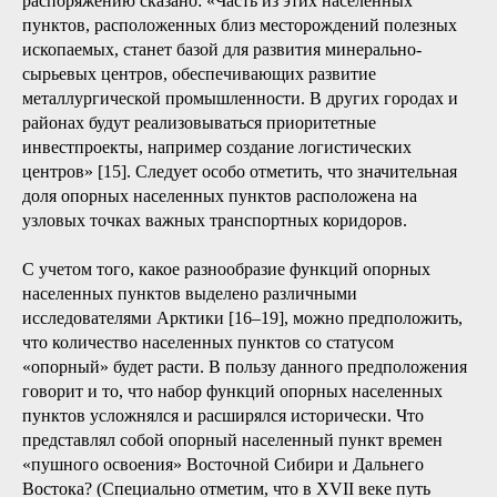
Данный фундаментальный принцип, выработанный на
протяжении истории освоения Российской Арктики,
действует и сейчас, несмотря на широкое применение
вахтового метода работы. Поэтому в 2023 году в АЗРФ
введен новый институт «опорных населенных пунктов», и
правительство России по поручению Президента
определило их перечень (распоряжение правительства
Российской Федерации от 28.11.2023 № 3377-р [13]).
В данный перечень, разработанный и утвержденный по
поручению Президента Российской Федерации [14],
вошло 16 городов, поселков и целых агломераций. В
правительственном комментарии к принятому
распоряжению сказано: «Часть из этих населенных
пунктов, расположенных близ месторождений полезных
ископаемых, станет базой для развития минерально-
сырьевых центров, обеспечивающих развитие
металлургической промышленности. В других городах и
районах будут реализовываться приоритетные
инвестпроекты, например создание логистических
центров» [15]. Следует особо отметить, что значительная