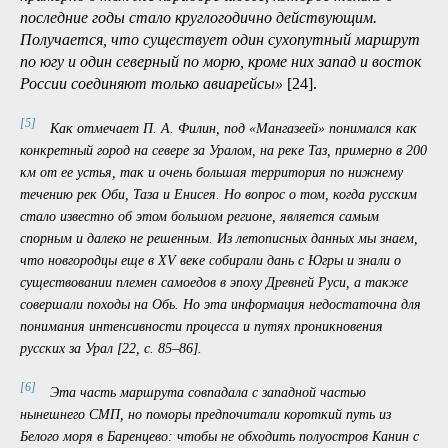
связности может выполнять и СМП.
Выше мы цитировали рассуждение А. М. Воротникова об
устойчивой связи между развитием транспортной
инфраструктуры СМП и местных производств. Приведем
еще суждение А. К. Криворотова о стратегической роли
СМП в масштабах всей России:
«Огромное значение
Северного морского пути определяется тем, что это один
из всего двух наземных маршрутов, которые соединяют
западную и восточную части страны — Центральную
Россию и Зауралье. Вторым является бывший Сибирский
тракт, ныне Транссибирская магистраль, и идущее
примерно в том же коридоре шоссе, которое только в
последние годы стало круглогодично действующим.
Получается, что существует один сухопутный маршрут
по югу и один северный по морю, кроме них запад и восток
России соединяют только авиарейсы»
[24].
[5]
Как отмечает П. А. Филин, под «Мангазеей» понимался как
конкретный город на севере за Уралом, на реке Таз, примерно в 200