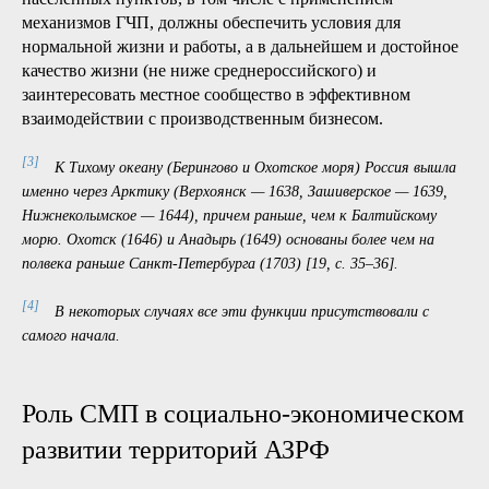
схем дальней заброски модулей вахтовых поселков
значение местных локальных стационарных городов-баз
не только сохраняется, но и возрастает. В зависимости от
стадии роста и динамики развития они либо простирают
свои базовые функции на сотни километров, либо,
наоборот, сжимают до радиуса в десятки километров
подшефной территории» [12, — с. 507]. Это также
подкрепляет наше предположение о том, что количество
опорных населенных пунктов будет расти.
Государственная поддержка и участие бизнеса в развитии
жизнеобеспечивающей инфраструктуры опорных
населенных пунктов, в том числе с применением
механизмов ГЧП, должны обеспечить условия для
нормальной жизни и работы, а в дальнейшем и достойное
качество жизни (не ниже среднероссийского) и
заинтересовать местное сообщество в эффективном
взаимодействии с производственным бизнесом.
[3]
К Тихому океану (Берингово и Охотское моря) Россия вышла