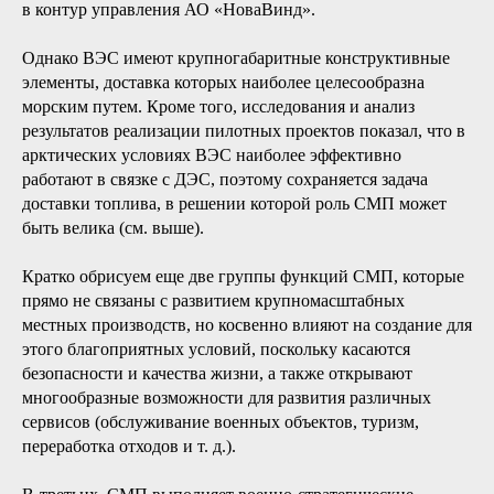
Что касается ВЭС, то оператором СМП, ГК «Росатом»,
создана дочерняя компания АО «ВетроОГК», которая с
2016 года успешно реализует проекты по созданию ВЭС в
российских регионах. В сентябре 2017 года был создан
новый дивизион «Росатома» — АО «НоваВинд» с
уставным капиталом 1,101 млрд рублей, основная задача
которого — консолидировать усилия госкорпорации в
передовых сегментах и технологических платформах
электроэнергетики. На начальном этапе «НоваВинд»
объединило все ветроэнергетические активы «Росатома» и
отвечает за реализацию стратегии по направлению
«ветроэнергетика». АО «ВетроОГК» вошло
в контур управления АО «НоваВинд».
Однако ВЭС имеют крупногабаритные конструктивные
элементы, доставка которых наиболее целесообразна
морским путем. Кроме того, исследования и анализ
результатов реализации пилотных проектов показал, что в
арктических условиях ВЭС наиболее эффективно