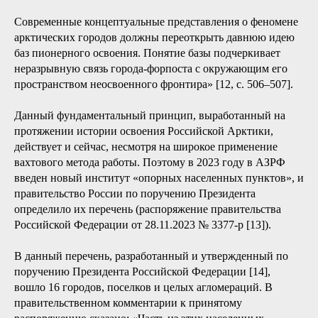
инфраструктуры опорных населенных
пунктов АЗРФ, создающей условия для
нормальной жизни и работы
Исторически ключевую роль в российском освоении
Арктики играли остроги, а затем города и поселки,
выполняющие опорные функции баз освоения. А. Н.
Пилясов пишет об этом так: «Принцип базы-форпоста,
которая обслуживает, охраняет, контролирует окрестную
территорию, — фундаментальный для всей организации
жизни в экстремальных арктических пространствах…
Современные концептуальные представления о феномене
арктических городов должны переоткрыть давнюю идею
баз пионерного освоения. Понятие базы подчеркивает
неразрывную связь города-форпоста с окружающим его
пространством неосвоенного фронтира» [12, с. 506–507].