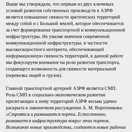
именно через Арктику (Верхоянск — 1638, Зашиверское — 1639,
Нижнеколымское — 1644), причем раньше, чем к Балтийскому
морю. Охотск (1646) и Анадырь (1649) основаны более чем на
полвека раньше Санкт-Петербурга (1703) [19, с. 35–36].
[4]
В некоторых случаях все эти функции присутствовали с
самого начала.
Роль СМП в социально-экономическом
развитии территорий АЗРФ
Выше мы утверждали, что первым из двух ключевых
условий развития собственных производств в АЗРФ
является повышение связности арктических территорий
между собой и с Большой землей, которое обеспечивается
за счет формирования транспортной и коммуникационной
инфраструктуры. Не умаляя значения современной
коммуникационной инфраструктуры, в частности