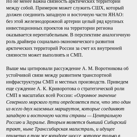
Ямальский волок в Обскую, а далее — Тазовскую губу
[23]. В 1601 году в нижнем течении Таза была основана
«златокипящая» Мангазея — богатейший центр
промыслового района и торговли пушниной [22; 19].
Сообщение арктических территорий с материком, которое
обеспечивает транспортный комплекс, стратегически
значимо для обеспечения «северного завоза», логистики
компаний добывающих отраслей (доставка оборудования
и запчастей, вывоз готовой продукции) и строительных
организаций (в отличие от материка в АЗРФ большинство
общестроительных материалов являются завозными).
Но не менее важна связность арктических территорий
между собой. Примером может служить СШХ, который
должен соединить западную и восточную части ЯНАО:
без этой железнодорожной артерии целый ряд крупных
инвестиционных проектов на территории региона
оказывается нерентабельным. В перспективе аналогичную
роль драйвера социально-экономического развития
арктических территорий России за счет их внутренней