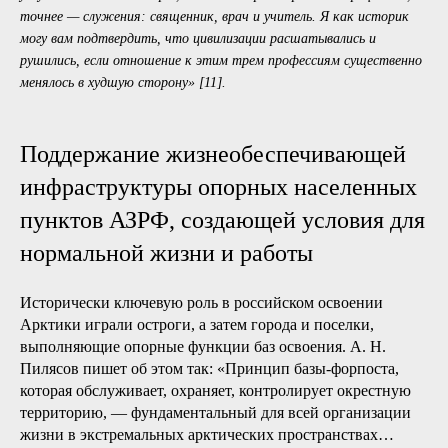
сейчас это, конечно, не только врач, священник и учитель,
как во времена Д. И. Менделеева. Это и представители
широкого круга современных профессий.
[2]
Сейчас подобные практики часто рассматриваются как
социальные услуги. Однако в русской культуре издавна существует
представление о сакральности этих практик, поскольку они
лежат в основе воспроизводства жизни и создают
социокультурный каркас территории, обеспечивающий такое
воспроизводство. Данный момент ярко акцентировала министр
просвещения Ольга Васильева в своем интервью корреспондентам
ТАСС: «Не могут культура, образование и медицина быть
услугами. Я всегда говорю, что есть три сакральные профессии,
точнее — служения: священник, врач и учитель. Я как историк
могу вам подтвердить, что цивилизации расшатывались и
рушились, если отношение к этим трем профессиям существенно
менялось в худшую сторону» [11].
Поддержание жизнеобеспечивающей