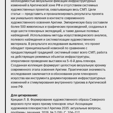
необходимостью визуальной фиксации инфраструктурных
изменений в Арктической зоне РФ и отсутствием системных
художественных проектов, охватывающих весь СМП. Цели
статьи — представить и проанализировать результаты проекта
как уникального явления в контексте современного
художественного освоения Арктики. Эмпирическую базу составили
более 500 живописных и графических произведений, созданных в
ходе шести пленэрных экспедиций, а также данные полевых
наблюдений. Использованы методы искусствоведческого анализа,
полевого наблюдения и систематизации художественного
материала. В результате исследования выявлено, что проект
обладает принципиальной новизной по сравнению с
предшествующей традицией: системный охват всего СМП, работа
на действующих режимных объектах инфраструктуры,
оперативное проведение выставок на 5–6‑й день пленэра.
Созданная коллекция формирует целостную визуальную хронику
современного этапа освоения Арктики. Практическая значимость
исследования заключается в обосновании роли пленэрного
искусства как инструмента документирования инфраструктурных
изменений и стимулирования внутреннего туризма в Арктической
зоне РФ.
Для цитирования:
Крицкая Л. В. Формирование художественного образа Северного
морского пути через призму пленэров: опыт Ассоциации
художников пленэристов // Арктика 2035: актуальные вопросы,
проблемы, решения. 2026. № 2 (26). С. 104–112.