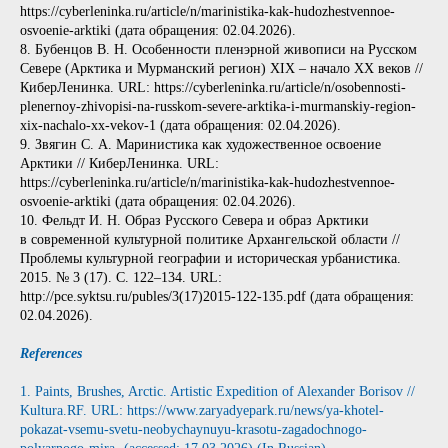
https://cyberleninka.ru/article/n/marinistika-kak-hudozhestvennoe-
osvoenie-arktiki (дата обращения: 02.04.2026).
8. Бубенцов В. Н. Особенности пленэрной живописи на Русском
Севере (Арктика и Мурманский регион) XIX – начало XX веков //
КиберЛенинка. URL: https://cyberleninka.ru/article/n/osobennosti-
plenernoy-zhivopisi‑na-russkom-severe-arktika‑i-murmanskiy-region-
xix-nachalo‑xx-vekov‑1 (дата обращения: 02.04.2026).
9. Звягин С. А. Маринистика как художественное освоение
Арктики // КиберЛенинка. URL:
https://cyberleninka.ru/article/n/marinistika-kak-hudozhestvennoe-
osvoenie-arktiki (дата обращения: 02.04.2026).
10. Фельдт И. Н. Образ Русского Севера и образ Арктики
в современной культурной политике Архангельской области //
Проблемы культурной географии и историческая урбанистика.
2015. № 3 (17). С. 122–134. URL:
http://pce.syktsu.ru/publes/3(17)2015-122-135.pdf (дата обращения:
02.04.2026).
References
1. Paints, Brushes, Arctic. Artistic Expedition of Alexander Borisov //
Kultura.RF. URL: https://www.zaryadyepark.ru/news/ya-khotel-
pokazat-vsemu-svetu-neobychaynuyu-krasotu-zagadochnogo-