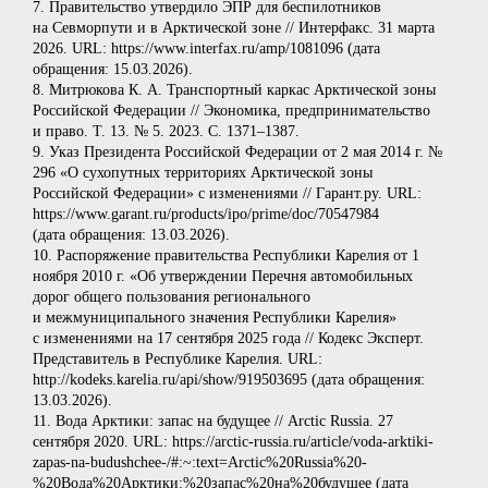
7. Правительство утвердило ЭПР для беспилотников
на Севморпути и в Арктической зоне // Интерфакс. 31 марта
2026. URL: https://www.interfax.ru/amp/1081096 (дата
обращения: 15.03.2026).
8. Митрюкова К. А. Транспортный каркас Арктической зоны
Российской Федерации // Экономика, предпринимательство
и право. Т. 13. № 5. 2023. С. 1371–1387.
9. Указ Президента Российской Федерации от 2 мая 2014 г. №
296 «О сухопутных территориях Арктической зоны
Российской Федерации» с изменениями // Гарант.ру. URL:
https://www.garant.ru/products/ipo/prime/doc/70547984
(дата обращения: 13.03.2026).
10. Распоряжение правительства Республики Карелия от 1
ноября 2010 г. «Об утверждении Перечня автомобильных
дорог общего пользования регионального
и межмуниципального значения Республики Карелия»
с изменениями на 17 сентября 2025 года // Кодекс Эксперт.
Представитель в Республике Карелия. URL:
http://kodeks.karelia.ru/api/show/919503695 (дата обращения:
13.03.2026).
11. Вода Арктики: запас на будущее // Arctic Russia. 27
сентября 2020. URL: https://arctic-russia.ru/article/voda-arktiki-
zapas‑na-budushchee-/#:~:text=Arctic%20Russia%20-
%20Вода%20Арктики:%20запас%20на%20будущее (дата