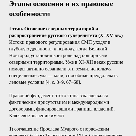
Этапы освоения и их правовые
особенности
I этап. Освоение северных территорий и
распространение русского суверенитета (X–XV вв.)
Истоки правового регулирования СМП уходят в
глубокую древность, к периоду, когда Великий
Новгород установил контроль над обширными
северными территориями. Уже в XI–XII веках русские
поморы активно осваивали эти земли, используя
специальные суда — кочи, способные преодолевать
ледовые условия [4, с. 8–9, 67–68].
Правовой фундамент этого этапа закладывался
фактическим присутствием и международными
договорами, фиксировавшими границы владений.
Ключевое значение имеют:
1) соглашение Ярослава Мудрого с норвежским
королем Олафом Трюггвасоном (XI в.), определившее