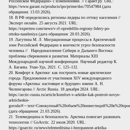
Российской Федерации» с изменениями. // Гарант.ру. URL:
https://www.garant.ru/products/ipo/prime/doc/70547984 (дата
обращения: 13.03.2026).
18. В РФ определились регионы-лидеры по оттоку населения //
Эксперт онлайн. 25 августа 2021. URL:
https://expertnw.com/news/v‑rf-opredelilis-regiony-lidery‑po-
ottoku-naseleniya (дата обращения: 20.03.2026).
19. Лагутина М. Л. Миграционные процессы в Арктической
зоне Российской Федерации в контексте угроз безопасности
человека // Народонаселение Сибири и Дальнего Востока:
проблемы сбережения и развития. Материалы XIII
Международной научной конференции. Научный редактор К.
А. Багаева. Улан-Удэ, 2021. C. 125–132.
20. Комфорт в Арктике: как построить новые арктические
города. Предложения от участников XIV международного
форума «Арктика: настоящее и будущее» имени А. Н.
Чилингарова // Arctic Russia. 18 декабря 2024. URL:
https://arctic-russia.ru/article/komfort‑v-arktike-kak-postroit-novye-
arkticheskie-
goroda/#:~:text=Совокупный%20объем%20инвестиций%20в%20пр
(дата обращения: 21.03.2026).
21. Телемедицина и безопасность: Арктика помогает развивать
технологии // GoArctic. 22 июля 2020. URL:
https://goarctic.ru/news/telemeditsina‑i-bezopasnost-arktika-