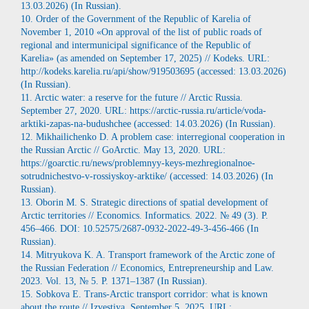
13.03.2026) (In Russian).
10. Order of the Government of the Republic of Karelia of
November 1, 2010 «On approval of the list of public roads of
regional and intermunicipal significance of the Republic of
Karelia» (as amended on September 17, 2025) // Kodeks. URL:
http://kodeks.karelia.ru/api/show/919503695 (accessed: 13.03.2026)
(In Russian).
11. Arctic water: a reserve for the future // Arctic Russia.
September 27, 2020. URL: https://arctic-russia.ru/article/voda-
arktiki-zapas-na-budushchee (accessed: 14.03.2026) (In Russian).
12. Mikhailichenko D. A problem case: interregional cooperation in
the Russian Arctic // GoArctic. May 13, 2020. URL:
https://goarctic.ru/news/problemnyy-keys-mezhregionalnoe-
sotrudnichestvo-v-rossiyskoy-arktike/ (accessed: 14.03.2026) (In
Russian).
13. Oborin M. S. Strategic directions of spatial development of
Arctic territories // Economics. Informatics. 2022. № 49 (3). P.
456–466. DOI: 10.52575/2687-0932-2022-49-3-456-466 (In
Russian).
14. Mitryukova K. A. Transport framework of the Arctic zone of
the Russian Federation // Economics, Entrepreneurship and Law.
2023. Vol. 13, № 5. P. 1371–1387 (In Russian).
15. Sobkova E. Trans-Arctic transport corridor: what is known
about the route // Izvestiya. September 5, 2025. URL: