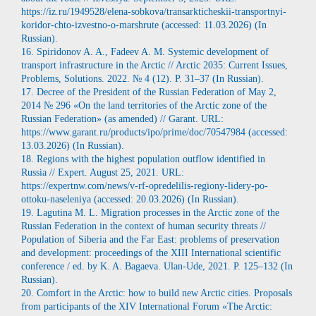
https://iz.ru/1949528/elena-sobkova/transarkticheskii-transportnyi-
koridor-chto-izvestno-o-marshrute (accessed: 11.03.2026) (In
Russian).
16. Spiridonov A. A., Fadeev A. M. Systemic development of
transport infrastructure in the Arctic // Arctic 2035: Current Issues,
Problems, Solutions. 2022. № 4 (12). P. 31–37 (In Russian).
17. Decree of the President of the Russian Federation of May 2,
2014 № 296 «On the land territories of the Arctic zone of the
Russian Federation» (as amended) // Garant. URL:
https://www.garant.ru/products/ipo/prime/doc/70547984 (accessed:
13.03.2026) (In Russian).
18. Regions with the highest population outflow identified in
Russia // Expert. August 25, 2021. URL:
https://expertnw.com/news/v-rf-opredelilis-regiony-lidery-po-
ottoku-naseleniya (accessed: 20.03.2026) (In Russian).
19. Lagutina M. L. Migration processes in the Arctic zone of the
Russian Federation in the context of human security threats //
Population of Siberia and the Far East: problems of preservation
and development: proceedings of the XIII International scientific
conference / ed. by K. A. Bagaeva. Ulan-Ude, 2021. P. 125–132 (In
Russian).
20. Comfort in the Arctic: how to build new Arctic cities. Proposals
from participants of the XIV International Forum «The Arctic: