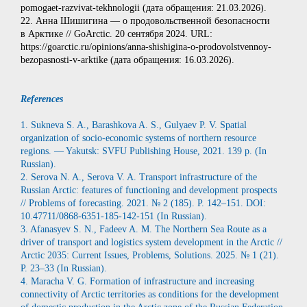
pomogaet-razvivat-tekhnologii (дата обращения: 21.03.2026).
22. Анна Шишигина — о продовольственной безопасности
в Арктике // GoArctic. 20 сентября 2024. URL:
https://goarctic.ru/opinions/anna-shishigina‑o-prodovolstvennoy-
bezopasnosti‑v-arktike (дата обращения: 16.03.2026).
References
1. Sukneva S. A., Barashkova A. S., Gulyaev P. V. Spatial
organization of socio-economic systems of northern resource
regions. — Yakutsk: SVFU Publishing House, 2021. 139 p. (In
Russian).
2. Serova N. A., Serova V. A. Transport infrastructure of the
Russian Arctic: features of functioning and development prospects
// Problems of forecasting. 2021. № 2 (185). P. 142–151. DOI:
10.47711/0868-6351-185-142-151 (In Russian).
3. Afanasyev S. N., Fadeev A. M. The Northern Sea Route as a
driver of transport and logistics system development in the Arctic //
Arctic 2035: Current Issues, Problems, Solutions. 2025. № 1 (21).
P. 23–33 (In Russian).
4. Maracha V. G. Formation of infrastructure and increasing
connectivity of Arctic territories as conditions for the development