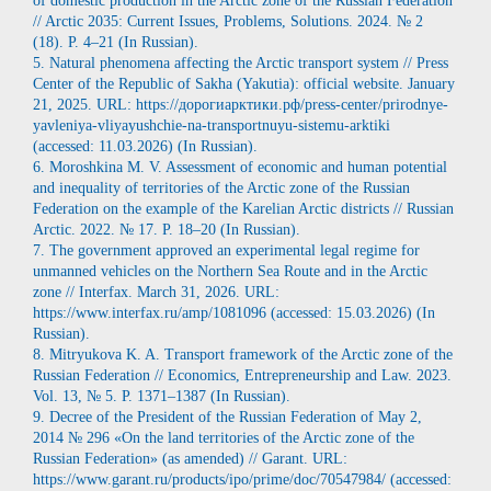
of domestic production in the Arctic zone of the Russian Federation
// Arctic 2035: Current Issues, Problems, Solutions. 2024. № 2
(18). P. 4–21 (In Russian).
5. Natural phenomena affecting the Arctic transport system // Press
Center of the Republic of Sakha (Yakutia): official website. January
21, 2025. URL: https://дорогиарктики.рф/press-center/prirodnye-
yavleniya-vliyayushchie-na-transportnuyu-sistemu-arktiki
(accessed: 11.03.2026) (In Russian).
6. Moroshkina M. V. Assessment of economic and human potential
and inequality of territories of the Arctic zone of the Russian
Federation on the example of the Karelian Arctic districts // Russian
Arctic. 2022. № 17. P. 18–20 (In Russian).
7. The government approved an experimental legal regime for
unmanned vehicles on the Northern Sea Route and in the Arctic
zone // Interfax. March 31, 2026. URL:
https://www.interfax.ru/amp/1081096 (accessed: 15.03.2026) (In
Russian).
8. Mitryukova K. A. Transport framework of the Arctic zone of the
Russian Federation // Economics, Entrepreneurship and Law. 2023.
Vol. 13, № 5. P. 1371–1387 (In Russian).
9. Decree of the President of the Russian Federation of May 2,
2014 № 296 «On the land territories of the Arctic zone of the
Russian Federation» (as amended) // Garant. URL:
https://www.garant.ru/products/ipo/prime/doc/70547984/ (accessed: