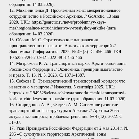
обращения: 14.03.2026).
12. Михайличенко Д. Проблемный кейс: межрегиональное
сотрудничество в Российской Арктике. // GoArctic. 13 мая
2020. URL: https://goarctic.ru/news/problemnyy-keys-
mezhregionalnoe-sotrudnichestvo‑v-rossiyskoy-arktike (дата
обращения: 14.03.2026).
13. Оборин М. С. Стратегические направления
пространственного развития Арктических территорий //
Экономика. Информатика. 2022. № 49 (3). С. 456–466. DOI
10.52575/2687-0932-2022‑49‑3-456-466.
14. Митрюкова К. А. Транспортный каркас Арктической зоны
Российской Федерации // Экономика, предпринимательство
и право. Т. 13. № 5. 2023. С. 1371–1387.
15. Собкова Е. Трансарктический транспортный коридор: что
известно о маршруте // Известия. 5 сентября 2025. URL:
https://iz.ru/1949528/elena-sobkova/transarkticheskii-transportnyi-
koridor-chto-izvestno‑o-marshrute (дата обращения: 11.03.2026).
16. Спиридонов А. А., Фадеев А. М. Системное развитие
транспортной инфраструктуры в Арктике // Арктика 2035:
актуальные вопросы, проблемы, решения. № 4 (12). 2022. C.
31–37.
17. Указ Президента Российской Федерации от 2 мая 2014 г. №
296 «О сухопутных территориях Арктической зоны