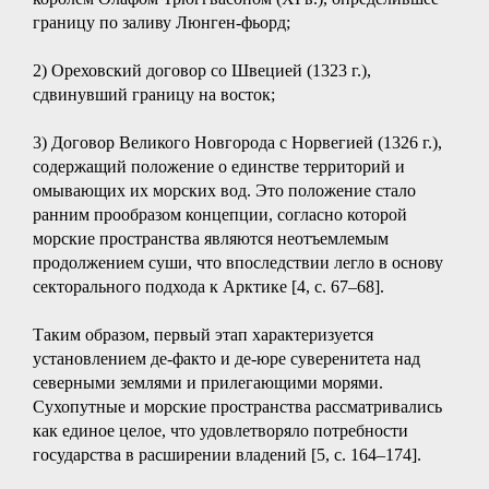
границу по заливу Люнген-фьорд;
2) Ореховский договор со Швецией (1323 г.),
сдвинувший границу на восток;
3) Договор Великого Новгорода с Норвегией (1326 г.),
содержащий положение о единстве территорий и
омывающих их морских вод. Это положение стало
ранним прообразом концепции, согласно которой
морские пространства являются неотъемлемым
продолжением суши, что впоследствии легло в основу
секторального подхода к Арктике [4, с. 67–68].
Таким образом, первый этап характеризуется
установлением де-факто и де-юре суверенитета над
северными землями и прилегающими морями.
Сухопутные и морские пространства рассматривались
как единое целое, что удовлетворяло потребности
государства в расширении владений [5, с. 164–174].