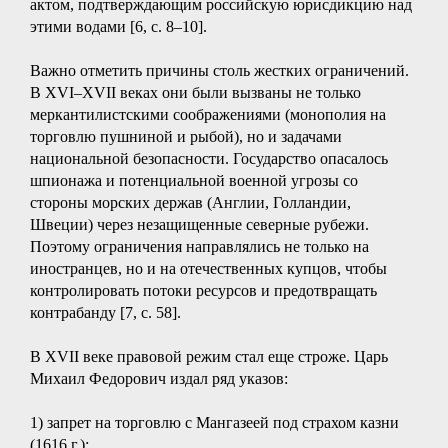
актом, подтверждающим российскую юрисдикцию над
этими водами [6, с. 8–10].
Важно отметить причины столь жестких ограничений.
В XVI–XVII веках они были вызваны не только
меркантилистскими соображениями (монополия на
торговлю пушниной и рыбой), но и задачами
национальной безопасности. Государство опасалось
шпионажа и потенциальной военной угрозы со
стороны морских держав (Англии, Голландии,
Швеции) через незащищенные северные рубежи.
Поэтому ограничения направлялись не только на
иностранцев, но и на отечественных купцов, чтобы
контролировать потоки ресурсов и предотвращать
контрабанду [7, с. 58].
В XVII веке правовой режим стал еще строже. Царь
Михаил Федорович издал ряд указов:
1) запрет на торговлю с Мангазеей под страхом казни
(1616 г.);