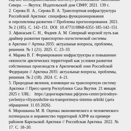
Севера. — Якутск: Издательский дом СВФУ, 2021. 139 с.
2. Серова Н. А., Серова В. А. Транспортная инфраструктура
Российской Арктики: специфика функционирования
и перспективы развития // Проблемы прогнозирования. 2021.
№ 2 (185). С. 142–151. DOI: 10.47711/0868-6351-185-142–151.
3. Афанасьев С. Н., Фадеев А. М. Северный морской путь как
драйвер развития транспортно-логистической системы
в Арктике // Артика 2035: актуальные вопросы, проблемы,
решения. № 1 (21). 2025. С. 23–33.
4. Марача В. Г. Формирование инфраструктры и повышение
связности арктических территторий как условия развития
собственных производств в Арктической зоне Российской
Федерации // Арктика 2035: актуальные вопросы, проблемы,
решения. № 2 (18). 2024. С. 4–21.
5. Природные явления, влияющие на транспортную систему
Арктики // Пресс-центр Республики Саха Якутия. 21 января
2025 г. URL: https://дорогиарктики.рф/press-center/prirodnye-
yavleniya-vliyayushchie‑na-transportnuyu-sistemu-arktiki (дата
обращения: 11.03.2026).
6. Морошкина М. В. Оценка экономического и человеческого
потенциала и неравенство территорий АЗРФ на примере
районов Карельской Арктики // Российская Арктика. 2022. №
17. С. 18–20.