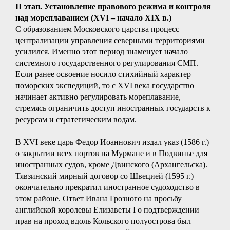
II этап. Установление правового режима и контроля
над мореплаванием (XVI – начало XIX в.)
С образованием Московского царства процесс
централизации управления северными территориями
усилился. Именно этот период знаменует начало
системного государственного регулирования СМП.
Если ранее освоение носило стихийный характер
поморских экспедиций, то с XVI века государство
начинает активно регулировать мореплавание,
стремясь ограничить доступ иностранных государств к
ресурсам и стратегическим водам.
В XVI веке царь Федор Иоаннович издал указ (1586 г.)
о закрытии всех портов на Мурмане и в Подвинье для
иностранных судов, кроме Двинского (Архангельска).
Тявзинский мирный договор со Швецией (1595 г.)
окончательно прекратил иностранное судоходство в
этом районе. Ответ Ивана Грозного на просьбу
английской королевы Елизаветы I о подтверждении
прав на проход вдоль Кольского полуострова был