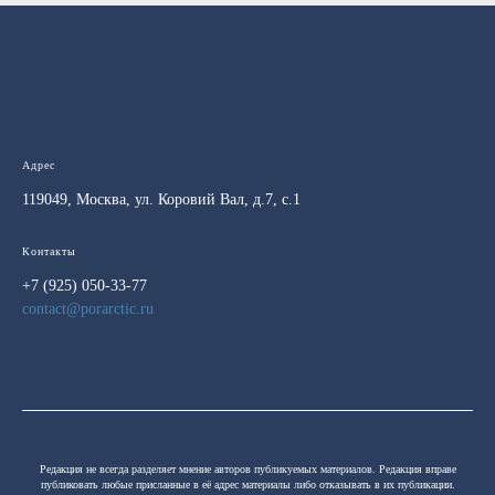
Адрес
119049, Москва, ул. Коровий Вал, д.7, с.1
Контакты
+7 (925) 050-33-77
contact@porarctic.ru
Редакция не всегда разделяет мнение авторов публикуемых материалов. Редакция вправе
публиковать любые присланные в её адрес материалы либо отказывать в их публикации.