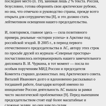
последнее место (п. 19), занимая лишь 2 % текста. Россия,
безусловно, готова оборонять свои арктические рубежи,
но она, что отмечало и руководство страны, прежде всего
открыта для сотрудничества [8], и это должно стать
лейтмотивом освещения нашего председательства.
И, повторимся, главное здесь — сила позитивного
примера, реальные «истории успеха» в Арктике под
российской эгидой. В 2005 г., в период первого
отечественного председательства в АС, автору этих строк
по просьбе друзей из журнала «Северные просторы»
посчастливилось интервьюировать нашего замечательного
дипломата В. И. Чуркина, в тот момент — посла по
особым поручениям МИД России и председателя
Комитета старших должностных лиц Арктического совета.
Виталий Иванович долго и вдохновенно рассказывал о
тогдашней работе, благодаря которой именно по
инициативе России деятельность АС вышла за рамки
чисто экологической проблематики [9]. Перед нынешним
председательством стоят ещё более масштабные и
сложные задачи, но они нам по силам.