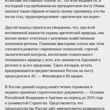
из восьми постоянных членов АС. По всей видимости, в
последний год пребывания на президентском посту Обама
пытался таким образом оставить своему преемнику, кто бы
им ни стал, труднопреодолимое «арктическое наследие».
Другой подход строится на убеждении, что, при всей
несомненной важности охраны арктической природы, она
вполне может сочетаться с разумным хозяйственным
освоением региона. Главными факторами успеха при этом
считаются развитие современных технологий, строгий
экологический контроль, воспитание сознательного
отношения к природе у всех, кто занимается Арктикой в
регионе и за его пределами. Таких взглядов, кстати,
придерживаются предшественники России на посту
председателя в АС — Финляндия и Исландия.
В России данный подход нашёл четкое отражение в
недавно принятых стратегических документах — Основах
Российской Федерации в Арктике на период до 2035 года
и упомянутой Стратегии. Представляется, что
председательство России даёт замечательную возможность