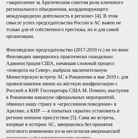
«закрепление за Арктическим советом роли ключевого
регионального объединения, координирующего
международную деятельность в регионе» [4]. В этом
смысле успех председательства России в АС важен не
только для её собственного престижа, но и для самой
организации.
Финляндское председательство (2017-2019 гг.) не по вине
Финляндии завершилось практически скандально:
Администрация США, начавшая сложный процесс
«поворота на Север», выбрала заключительную
Министерскую встречу АС в Рованиеми в мае 2019 г. для
провозглашения линии на жёсткую конфронтацию с
Россией и КНР. Госсекретарь США М. Помпео, выступив
в Рованиеми накануне официальных мероприятий,
обвинил нашу страну в «агрессивном поведении» в
Арктике, а КНР — в попытках скрытно установить в
регионе военное присутствие [5]. Сама же встреча,
впервые в истории АС, завершилась без принятия
итогового коммюнике из-за несогласия американской
делегации с её климатическими целями.