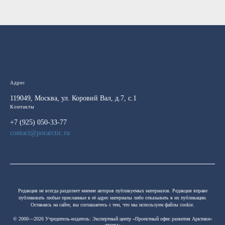
Адрес
119049, Москва, ул. Коровий Вал, д.7, с.1
Контакты
+7 (925) 050-33-77
contact@porarctic.ru
Редакция не всегда разделяет мнение авторов публикуемых материалов. Редакция вправе
публиковать любые присланные в её адрес материалы либо отказывать в их публикации.
Оставаясь на сайте, вы соглашаетесь с тем, что мы используем файлы cookie.
© 2000—2026 Учредитель-издатель:
Экспертный центр «Проектный офис развития Арктики»