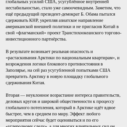
глобальных усилий США, усугублённое внутренней
нестабильностью, стало уже самоочевидным. Заметим, что
ещё предыдущий президент-демократ Б. Обама пытался
сдерживать КНР, укрепляя азиатское направление
американской внешней политики и не пригласив Китай в
свой «флагманский» проект Транстихоокеанского торгово-
инвестиционного партнёрства.
В результате возникает реальная опасность и
«растаскивания Арктики по национальным квартирам», и
возрождения логики блокового противостояния в
Заполярье, на сей раз усугубленной попытками США
превратить Арктику в новую площадку глобального
сдерживания Китая.
Вторая — неуклонное возрастание интереса правительств,
деловых кругов и широкой общественности к процессу
глобального потепления, который в Арктике идёт вдвое
быстрее, чем в среднем по миру. Эффект любого
мероприятия сейчас будет оцениваться и по его
«углеродному следу», а для многих влиятельных сил он