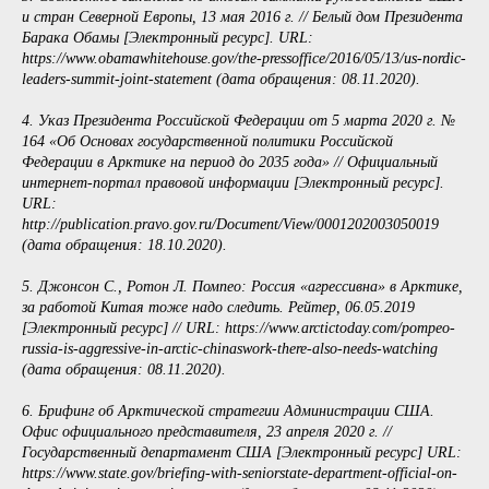
и стран Северной Европы, 13 мая 2016 г. // Белый дом Президента
Барака Обамы [Электронный ресурс]. URL:
https://www.obamawhitehouse.gov/the-pressoffice/2016/05/13/us-nordic-
leaders-summit-joint-statement (дата обращения: 08.11.2020).
4. Указ Президента Российской Федерации от 5 марта 2020 г. №
164 «Об Основах государственной политики Российской
Федерации в Арктике на период до 2035 года» // Официальный
интернет-портал правовой информации [Электронный ресурс].
URL:
http://publication.pravo.gov.ru/Document/View/0001202003050019
(дата обращения: 18.10.2020).
5. Джонсон С., Ротон Л. Помпео: Россия «агрессивна» в Арктике,
за работой Китая тоже надо следить. Рейтер, 06.05.2019
[Электронный ресурс] // URL: https://www.arctictoday.com/pompeo-
russia-is-aggressive-in-arctic-chinaswork-there-also-needs-watching
(дата обращения: 08.11.2020).
6. Брифинг об Арктической стратегии Администрации США.
Офис официального представителя, 23 апреля 2020 г. //
Государственный департамент США [Электронный ресурс] URL:
https://www.state.gov/briefing-with-seniorstate-department-official-on-