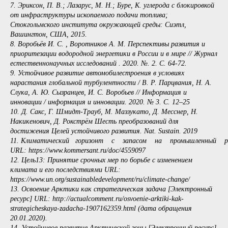
7. Эриксон, П. В.; Лазарус, М. Н.; Буре, К. углерода с блокировкой
от инфраструктуры ископаемого подачи топлива;
Стокгольмского института окружающей среды: Сиэтл,
Вашингтон, США, 2015.
8. Воробьёв И. С. , Воротников А. М. Перспективы развития и
приоритезации водородной энергетики в России и в мире // Журнал
естественнонаучных исследований . 2020. №. 2. С. 64-72.
9. Устойчивое развитие автомобилестроения в условиях
нарастания глобальной турбулентности / В. Р. Парцвания, Н. А.
Слука, А. Ю. Сызранцев, И. С. Воробьев // Информация и
инновации / информация и инновации. 2020. № 3. С. 12–25
10. Д. Сакс, Г. Шмидт-Трауб, М. Маззукато, Д. Месснер, Н.
Накикенович, Д. Рокстрём Шесть преобразований для
достижения Целей устойчивого развития. Nat. Sustain. 2019
11. Климатический горизонт с запасом на промышленный р
URL: https://www.kommersant.ru/doc/4559097
12. Цель13: Принятие срочных мер по борьбе с изменением
климата и его последствиями URL:
https://www.un.org/sustainabledevelopment/ru/climate-change/
13. Освоение Арктики как стратегическая задача [Электронный
ресурс] URL: http://actualcomment.ru/osvoenie-arktiki-kak-
strategicheskaya-zadacha-1907162359.html (дата обращения
20.01.2020).
14. Устойчивое развитие Арктической зоны [Электронный ресурс]