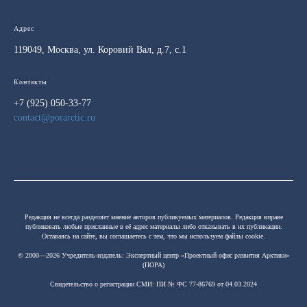
Адрес
119049, Москва, ул. Коровий Вал, д.7, с.1
Контакты
+7 (925) 050-33-77
contact@porarctic.ru
Редакция не всегда разделяет мнение авторов публикуемых материалов. Редакция вправе
публиковать любые присланные в её адрес материалы либо отказывать в их публикации.
Оставаясь на сайте, вы соглашаетесь с тем, что мы используем файлы cookie.
© 2000—2026 Учредитель-издатель:
Экспертный центр «Проектный офис развития Арктики»
(ПОРА)
Свидетельство о регистрации СМИ: ПИ № ФС 77-86769 от 04.03.2024