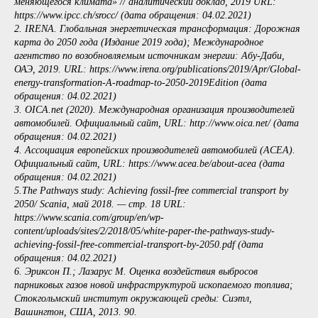
меняющегося климата» // аналитический доклад, 2019 URL:
https://www.ipcc.ch/srocc/ (дата обращения: 04.02.2021)
2. IRENA. Глобальная энергетическая трансформация: Дорожная
карта до 2050 года (Издание 2019 года); Международное
агентство по возобновляемым источникам энергии: Абу-Даби,
ОАЭ, 2019. URL: https://www.irena.org/publications/2019/Apr/Global-
energy-transformation-A-roadmap-to-2050-2019Edition (дата
обращения: 04.02.2021)
3. OICA.net (2020). Международная организация производителей
автомобилей. Официальный сайт, URL: http://www.oica.net/ (дата
обращения: 04.02.2021)
4. Ассоциация европейских производителей автомобилей (ACEA).
Официальный сайт, URL: https://www.acea.be/about-acea (дата
обращения: 04.02.2021)
5.The Pathways study: Achieving fossil-free commercial transport by
2050/ Scania, май 2018. — стр. 18 URL:
https://www.scania.com/group/en/wp-
content/uploads/sites/2/2018/05/white-paper-the-pathways-study-
achieving-fossil-free-commercial-transport-by-2050.pdf (дата
обращения: 04.02.2021)
6. Эриксон П.; Лазарус М. Оценка воздействия выбросов
парниковых газов новой инфраструктурой ископаемого топлива;
Стокгольмский институт окружающей среды: Сиэтл,
Вашингтон, США, 2013. 90.