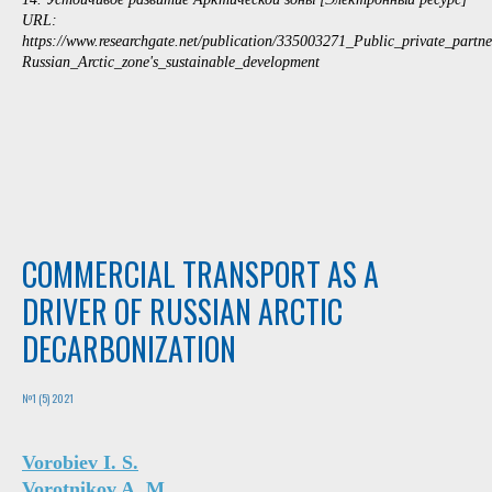
URL:
https://www.researchgate.net/publication/335003271_Public_private_part
Russian_Arctic_zone's_sustainable_development
COMMERCIAL TRANSPORT AS A
DRIVER OF RUSSIAN ARCTIC
DECARBONIZATION
№1 (5) 2021
Vorobiev I. S.
Vorotnikov A. M.