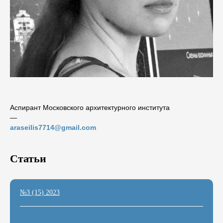
Aспирант Московского архитектурного института
―
araseilis7714@gmail.com
Статьи
№3 (15) 2023