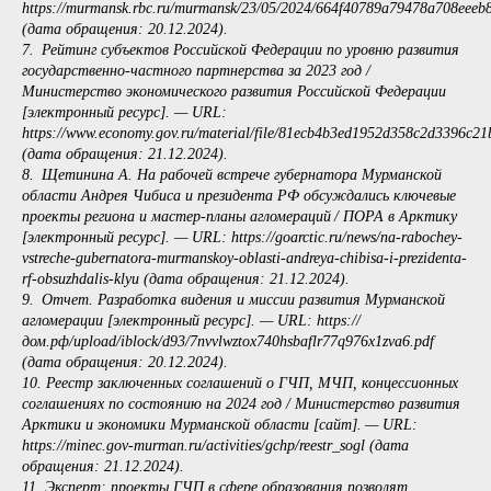
https://murmansk.rbc.ru/murmansk/23/05/2024/664f40789a79478a708eeeb
(дата обращения: 20.12.2024).
7. Рейтинг субъектов Российской Федерации по уровню развития
государственно-частного партнерства за 2023 год /
Министерство экономического развития Российской Федерации
[электронный ресурс]. — URL:
https://www.economy.gov.ru/material/file/81ecb4b3ed1952d358c2d3396c21b
(дата обращения: 21.12.2024).
8. Щетинина А. На рабочей встрече губернатора Мурманской
области Андрея Чибиса и президента РФ обсуждались ключевые
проекты региона и мастер-планы агломераций / ПОРА в Арктику
[электронный ресурс]. — URL: https://goarctic.ru/news/na-rabochey-
vstreche-gubernatora-murmanskoy-oblasti-andreya-chibisa-i-prezidenta-
rf-obsuzhdalis-klyu (дата обращения: 21.12.2024).
9. Отчет. Разработка видения и миссии развития Мурманской
агломерации [электронный ресурс]. — URL: https://
дом.рф/upload/iblock/d93/7nvvlwztox740hsbaflr77q976x1zva6.pdf
(дата обращения: 20.12.2024).
10. Реестр заключенных соглашений о ГЧП, МЧП, концессионных
соглашениях по состоянию на 2024 год / Министерство развития
Арктики и экономики Мурманской области [сайт]. — URL:
https://minec.gov-murman.ru/activities/gchp/reestr_sogl (дата
обращения: 21.12.2024).
11. Эксперт: проекты ГЧП в сфере образования позволят