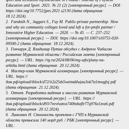
Education and Sport. 2021. № 21 (2) [электронный ресурс]. — DOI:
https://doi.org/10.7752/jpes.2021.s2130 (дата обращения:
18.12.2024).
2. Faraksih N., Jaggars S., Fay M. Public-private partnership: How
and why six community colleges loved and left a for-profit partner /
Innovative Higher Education. — 2020. — № 45. — С. 237–252
[электронный ресурс]. — DOI: https://doi.org/10.1007/s10755-020-
09500-2 (дата обращения: 18.12.2024).
3. Гончарук Д. Владимир Путин обсудил с Андреем Чибисом
развитие Мурманской области / Российская газета [электронный
ресурс]. — URL: https://rg.ru/2024/08/06/reg-szfo/plany-na-
arktiku.html (дата обращения: 20.12.2024).
4. Мастер-план Мурманской агломерации [электронный ресурс]. —
URL: https://
дом.рф/upload/iblock/d72/ii2z25ds5weimddwjau3ok7tz1mwgfoj.pdf
(дата обращения: 21.12.2024).
5. Отчет. Разработка видения и миссии развития Мурманской
агломерации [электронный ресурс]. — URL: https://
дом.рф/upload/iblock/d93/7nvvlwztox740hsbaflr77q976x1zva6.pdf
(дата обращения: 20.12.2024).
6. Линкевич Н. Стоимость проектов с ГЧП в Мурманской
области превысила 140 млрд руб. / РБК [электронный ресурс]. —
URL: