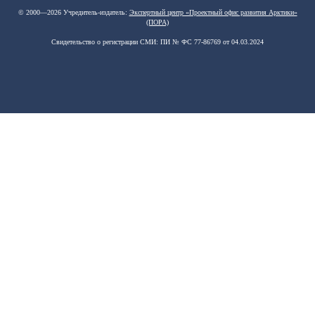
© 2000—2026 Учредитель-издатель:
Экспертный центр «Проектный офис развития Арктики»
(ПОРА)
Свидетельство о регистрации СМИ: ПИ № ФС 77-86769 от 04.03.2024