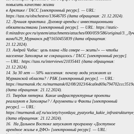
повысить качество жизни
в Арктике / ТАСС [электронный ресурс]. — URL:
https://tass.ru/obschestvo/13646705 (дата обращения: 21.12.2024).
12. Лучшая практика. Договор аренды с инвестиционными
обязательствами [электронный ресурс]. — URL: https://static-
0.minzdrav.gov.ru/system/attachments/attaches/000/059/586/original/3
вами%29_Мурманск.pdf?1650455839 (дата обращения:
21.12.2024).
13. Андрей Чибис: цель плана «На севере — жить!» — чтобы
население Заполярья не сокращалось / ТАСС [электронный ресурс].
— URL: https://tass.ru/interviews/21035441 (дата обращения:
21.12.2024).
14. За 30 лет — 50% населения: почему люди уезжают из
Мурманской области? / РБК [электронный ресурс]. — URL:
https://murmansk.rbc.ru/murmansk/02/08/2023/64ca0ed69a794702ccc3519
(дата обращения: 21.12.2024).
15. Твердая пятерка. Какие инфраструктурные проекты
реализуют в Заполярье? / Аргументы и Факты [электронный
ресурс]. — URL:
https://murmansk.aif.ru/society/tvyordaya_pyatyorka_kakie_infrastrukturnye
(дата обращения: 21.12.2024).
16. На Дальнем Востоке запускают программу «Доступное
арендное жилье в ДФО» [электронный ресурс]. — URL: