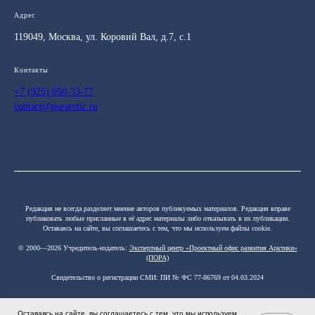
Адрес
119049, Москва, ул. Коровий Вал, д.7, с.1
Контакты
+7 (925) 050-33-77
contact@porarctic.ru
Редакция не всегда разделяет мнение авторов публикуемых материалов. Редакция вправе
публиковать любые присланные в её адрес материалы либо отказывать в их публикации.
Оставаясь на сайте, вы соглашаетесь с тем, что мы используем файлы cookie.
© 2000—2026 Учредитель-издатель:
Экспертный центр «Проектный офис развития Арктики»
(ПОРА)
Свидетельство о регистрации СМИ: ПИ № ФС 77-86769 от 04.03.2024
Оставаясь на сайте, вы соглашаетесь с тем, что мы используем