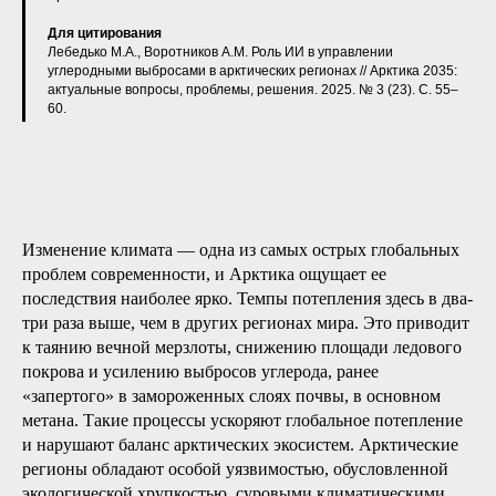
Для цитирования
Лебедько М.А., Воротников А.М. Роль ИИ в управлении
углеродными выбросами в арктических регионах // Арктика 2035:
актуальные вопросы, проблемы, решения. 2025. № 3 (23). С. 55–
60.
Изменение климата — одна из самых острых глобальных
проблем современности, и Арктика ощущает ее
последствия наиболее ярко. Темпы потепления здесь в два-
три раза выше, чем в других регионах мира. Это приводит
к таянию вечной мерзлоты, снижению площади ледового
покрова и усилению выбросов углерода, ранее
«запертого» в замороженных слоях почвы, в основном
метана. Такие процессы ускоряют глобальное потепление
и нарушают баланс арктических экосистем. Арктические
регионы обладают особой уязвимостью, обусловленной
экологической хрупкостью, суровыми климатическими