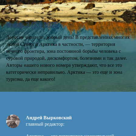
Номер 3 (23) 2025
Дорогие читатели, добрый день! В представлениях многих
людей Север, и Арктика в частности, — территория
вечного фронтира, зона постоянной борьбы человека с
суровой природой, дискомфортом, болезнями и так далее.
Авторы нашего нового номера утверждают, что все это
категорически неправильно. Арктика — это еще и зона
туризма, да еще какого!
Андрей Вырковский
главный редактор: