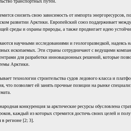
льство транспортных путей.
емится снизить свою зависимость от импорта энергоресурсов, п
еском развитии Арктики. Европейский союз поддерживает меж
ей среды и охраны природы, а также продвигает идею устойч
аются научными исследованиями и геологоразведкой, надеясь н
езных ископаемых. Эти страны сотрудничают с ведущими компа
ентрами для разработки инновационных решений, которые позв
стемы Арктики.
ывает технологии строительства судов ледового класса и платфо
ия, что позволяет ей занять прочные позиции на рынке специали
мата.
народная конкуренция за арктические ресурсы обусловлена стра
роков, каждый из которых стремится достичь своих целей и по
в регионе [2; 3].