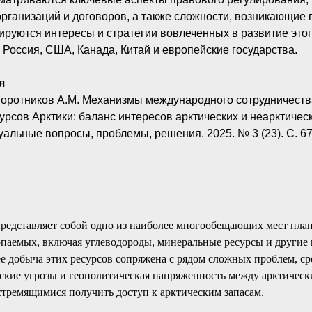
ганизаций и договоров, а также сложности, возникающие 
ируются интересы и стратегии вовлеченных в развитие это
к Россия, США, Канада, Китай и европейские государства.
я
Воротников А.М. Механизмы международного сотрудничест
рсов Арктики: баланс интересов арктических и неарктически
туальные вопросы, проблемы, решения. 2025. № 3 (23). С. 6
редставляет собой одно из наиболее многообещающих мест план
опаемых, включая углеводороды, минеральные ресурсы и други
ее добыча этих ресурсов сопряжена с рядом сложных проблем, с
ские угрозы и геополитическая напряженность между арктичес
тремящимися получить доступ к арктическим запасам.