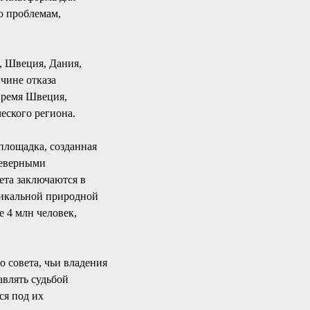
о проблемам,
, Швеция, Дания,
ичине отказа
время Швеция,
еского региона.
площадка, созданная
северными
ета заключаются в
никальной природной
е 4 млн человек,
о совета, чьи владения
авлять судьбой
ся под их