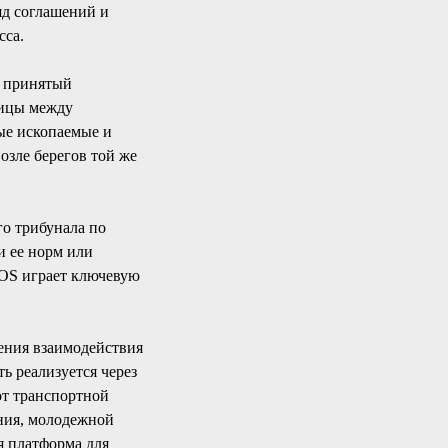
яд соглашений и
сса.
, принятый
ницы между
ные ископаемые и
озле берегов той же
го трибунала по
и ее норм или
LOS играет ключевую
ления взаимодействия
ь реализуется через
т транспортной
ния, молодежной
я платформа для