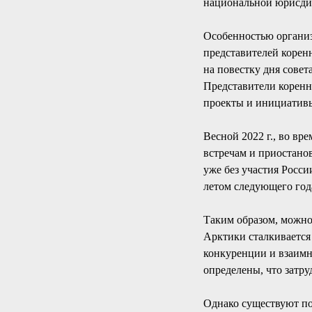
национальной юрисди
Особенностью организ
представителей корен
на повестку дня сове
Представители коренн
проекты и инициативы
Весной 2022 г., во вр
встречам и приостанов
уже без участия Росс
летом следующего год
Таким образом, можно
Арктики сталкивается
конкуренции и взаимн
определены, что затр
Однако существуют по