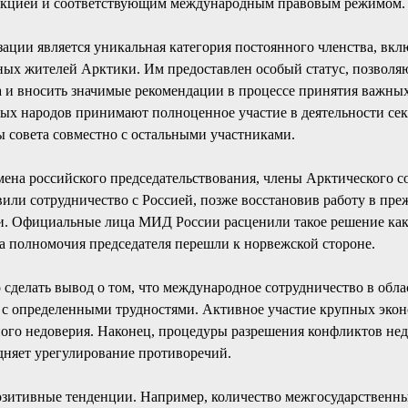
кцией и соответствующим международным правовым режимом.
ации является уникальная категория постоянного членства, вк
ных жителей Арктики. Им предоставлен особый статус, позволя
та и вносить значимые рекомендации в процессе принятия важны
ых народов принимают полноценное участие в деятельности секр
 совета совместно с остальными участниками.
емена российского председательствования, члены Арктического с
или сотрудничество с Россией, позже восстановив работу в пре
ии. Официальные лица МИД России расценили такое решение ка
а полномочия председателя перешли к норвежской стороне.
 сделать вывод о том, что международное сотрудничество в обл
 с определенными трудностями. Активное участие крупных эко
ого недоверия. Наконец, процедуры разрешения конфликтов нед
удняет урегулирование противоречий.
зитивные тенденции. Например, количество межгосударственн