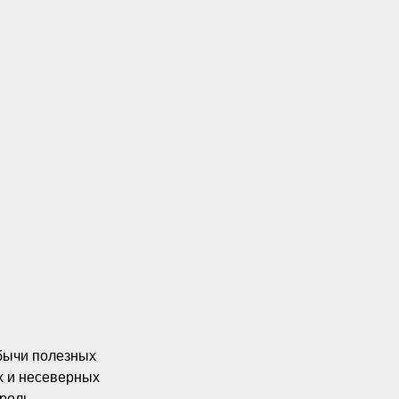
бычи полезных
х и несеверных
 роль