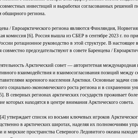
совместных инвестиций и выработки согласованных решений п
м обширного региона.
цева / Евроарктического региона являются Финляндия, Норвегия
я комиссия [6]. Россия вышла из СБЕР в сентябре 2023 г. по пр
оссии ротационное руководство в этой структуре. В настоящее 
совместно председательствуют в совете Баренцева / Евроарктич
 деятельность Арктический совет — авторитетная международная 
тивного взаимодействия и взаимосогласования позиций между 
ставителями коренного населения Арктики. Основные задачи сов
ого социально-экономического роста региона и в сохранении у
]. В северных регионах арктических государств проживает боле
ие которых находятся в центре внимания Арктического совета.
[4] утверждает список из восьми ключевых игроков Арктическог
дственно в арктических широтах, наделяя их полномочиями упр
и и морские пространства Северного Ледовитого океана находят