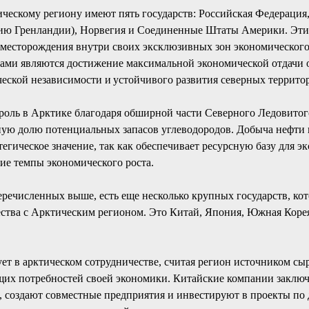
ческому региону имеют пять государств: Российская Федерация,
ию Гренландии), Норвегия и Соединенные Штаты Америки. Эти
 месторождения внутри своих эксклюзивных зон экономического
чами являются достижение максимальной экономической отдачи о
ческой независимости и устойчивого развития северных террито
 роль в Арктике благодаря обширной части Северного Ледовитого
ную долю потенциальных запасов углеводородов. Добыча нефти и
тегическое значение, так как обеспечивает ресурсную базу для э
ие темпы экономического роста.
еречисленных выше, есть еще несколько крупных государств, ко
ества с Арктическим регионом. Это Китай, Япония, Южная Коре
ет в арктическом сотрудничестве, считая регион источником сыр
щих потребностей своей экономики. Китайские компании заклю
 создают совместные предприятия и инвестируют в проекты по