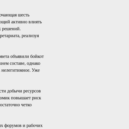
лючающая шесть
ющий активно влиять
х решений.
етариата, реализуя
овета объявили бойкот
жнем составе, однако
к нелегитимное. Уже
асти добычи ресурсов
номик повышает риск
остаточно четко
ых форумов и рабочих