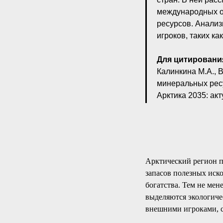
международных ор
ресурсов. Анализ
игроков, таких ка
Для цитировани
Калинкина М.А., 
минеральных ресу
Арктика 2035: ак
Арктический регион п
запасов полезных иск
богатства. Тем не мен
выделяются экологиче
внешними игроками, с