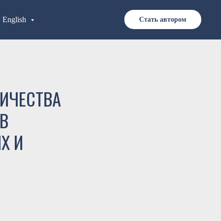
English
Стать автором
ИЧЕСТВА
В
Х И