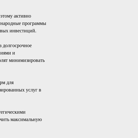
оэтому активно
дународные программы
ивых инвестиций.
а долгосрочное
ниями и
олят минимизировать
рм для
зированных услуг в
тегическими
лучить максимальную