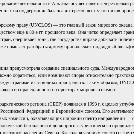
рование деятельности в Арктике осуществляется через целый р
енных на поддержание баланса интересов всех участников проце
рскому праву (UNCLOS) — это главный закон мирового океана
ством еще в 80-е гг. прошлого века. Она четко определяет гра
тран, очерчивает зоны, где государства вправе добывать полез
аже помогает разобраться, кому принадлежит подводный шельф в
енция предусмотрела создание специального суда, Международно
можно обратиться, если возникают споры относительно трактовк
ежду странами из-за водных пространств. Таким образом, UNC
орядка и справедливости на просторах мирового океана.
оарктического региона (СБЕР) появился в 1993 г. с целью углуб
Российской Федерацией и Европейским союзом. Его деятельност
нных комиссий, охватывающих широкий спектр направлений — о
логической безопасности до вопросов туристического продвиже
местного населения Севера. Благодаря усилиям совета создаетс