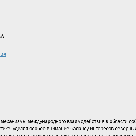
ВА
тие
т механизмы международного взаимодействия в области до
тике, уделяя особое внимание балансу интересов северны
сматриваются ключевые аспекты правового регулирования,