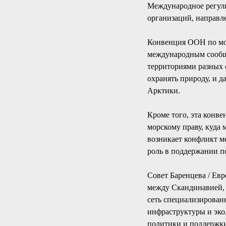
Международное регули
организаций, направл
Конвенция ООН по мо
международным сообще
территориями разных с
охранять природу, и д
Арктики.
Кроме того, эта конв
морскому праву, куда 
возникает конфликт м
роль в поддержании п
Совет Баренцева / Евр
между Скандинавией, 
сеть специализирова
инфраструктуры и эко
политики и поддержки 