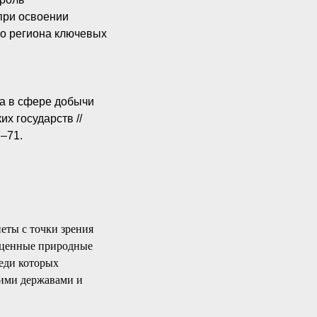
при освоении
го региона ключевых
ва в сфере добычи
х государств //
7–71.
еты с точки зрения
е ценные природные
реди которых
кими державами и