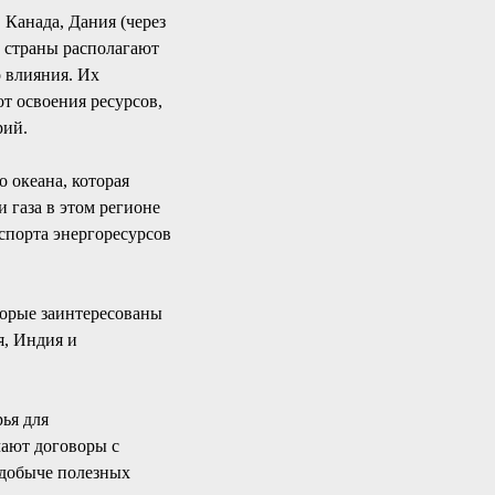
 Канада, Дания (через
 страны располагают
 влияния. Их
т освоения ресурсов,
рий.
 океана, которая
 газа в этом регионе
кспорта энергоресурсов
торые заинтересованы
я, Индия и
ья для
чают договоры с
 добыче полезных