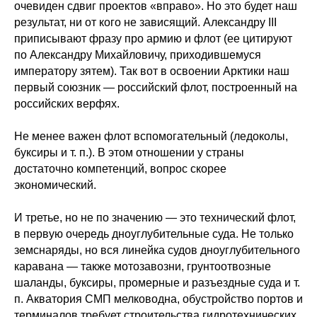
очевиден сдвиг проектов «вправо». Но это будет наш
результат, ни от кого не зависящий. Александру III
приписывают фразу про армию и флот (ее цитируют
по Александру Михайловичу, приходившемуся
императору зятем). Так вот в освоении Арктики наш
первый союзник — российский флот, построенный на
российских верфях.
Не менее важен флот вспомогательный (ледоколы,
буксиры и т. п.). В этом отношении у страны
достаточно компетенций, вопрос скорее
экономический.
И третье, но не по значению — это технический флот,
в первую очередь дноуглубительные суда. Не только
земснаряды, но вся линейка судов дноуглубительного
каравана — также мотозавозни, грунтоотвозные
шаланды, буксиры, промерные и разъездные суда и т.
п. Акватория СМП мелководна, обустройство портов и
терминалов требует строительства гидротехнических