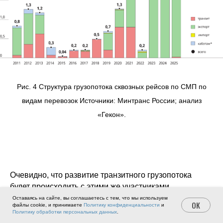
Рис. 4 Структура грузопотока сквозных рейсов по СМП по
видам перевозок Источники: Минтранс России; анализ
«Гекон».
Очевидно, что развитие транзитного грузопотока
будет происходить с этими же участниками.
Оставаясь на сайте, вы соглашаетесь с тем, что мы используем
OK
файлы cookie, и принимаете
Политику конфиденциальности
и
В ближайшей перспективе, очевидно, будет
Политику обработки персональных данных
.
реализовано развитие перевозок китайских грузов,