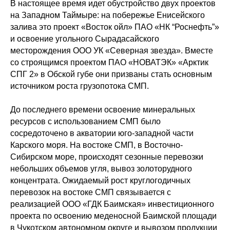
В настоящее время идет обустройство двух проектов
на Западном Таймыре: на побережье Енисейского
залива это проект «Восток ойл» ПАО «НК “Роснефть”»
и освоение угольного Сырадасайского
месторождения ООО УК «Северная звезда». Вместе
со строящимся проектом ПАО «НОВАТЭК» «Арктик
СПГ 2» в Обской губе они призваны стать основным
источником роста грузопотока СМП.
До последнего времени освоение минеральных
ресурсов с использованием СМП было
сосредоточено в акватории юго-западной части
Карского моря. На востоке СМП, в Восточно-
Сибирском море, происходят сезонные перевозки
небольших объемов угля, вывоз золоторудного
концентрата. Ожидаемый рост круглогодичных
перевозок на востоке СМП связывается с
реализацией ООО «ГДК Баимская» инвестиционного
проекта по освоению меденосной Баимской площади
в Чукотском автономном округе и вывозом продукции