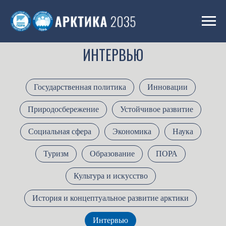
ИНТЕРВЬЮ
Государственная политика
Инновации
Природосбережение
Устойчивое развитие
Социальная сфера
Экономика
Наука
Туризм
Образование
ПОРА
Культура и искусство
История и концептуальное развитие арктики
Интервью