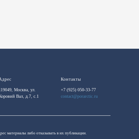
Адрес
Контакты
119049, Москва, ул.
+7 (925) 050-33-77
Коровий Вал, д.7, с.1
contact@porarctic.ru
дрес материалы либо отказывать в их публикации.