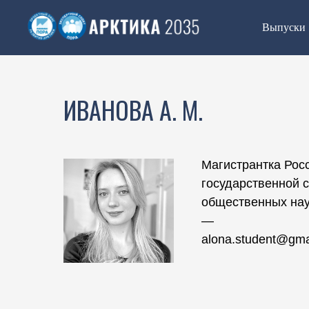
Выпуски
ИВАНОВА А. М.
Магистрантка Росс
государственной 
общественных на
―
alona.student@gma