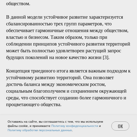
обществом.
В данной модели устойчивое развитие характеризуется
сбалансированностью трех групп параметров, что
обеспечивает гармоничные отношения между обществом,
властью и бизнесом. Таким образом, только при
соблюдении принципов устойчивого развития территорий
может быть полностью удовлетворен растущий запрос
будущих поколений на новое качество жизни [3].
Концепция триединого итога является важным подходом к
устойчивому развитию территорий. Она позволяет
достичь баланса между экономическим ростом,
социальным благополучием и сохранением окружающей
среды, что способствует созданию более гармоничного и
процветающего общества.
Для реализации концепции триединого итога необходимо
Оставаясь на сайте, вы соглашаетесь с тем, что мы используем
учитывать все три аспекта устойчивого развития, находить
OK
файлы cookie, и принимаете
Политику конфиденциальности
и
Политику обработки персональных данных
.
баланс между ними и сотрудничать с различными