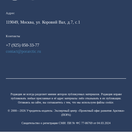
Адрес
119049, Москва, ул. Коровий Вал, д.7, с.1
Контакты
+7 (925) 050-33-77
contact@porarctic.ru
Редакция не всегда разделяет мнение авторов публикуемых материалов. Редакция вправе
публиковать любые присланные в её адрес материалы либо отказывать в их публикации.
Оставаясь на сайте, вы соглашаетесь с тем, что мы используем файлы cookie.
© 2000—2026 Учредитель-издатель:
Экспертный центр «Проектный офис развития Арктики»
(ПОРА)
Свидетельство о регистрации СМИ: ПИ № ФС 77-86769 от 04.03.2024