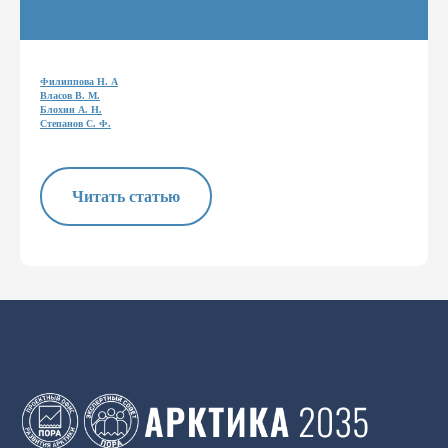
Филиппова Н. А
Власов В. М.
Блохин А. Н.
Степанов С. Ф.
Читать статью