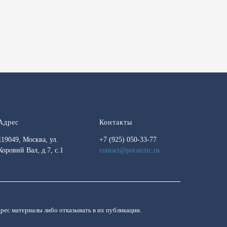
Адрес
Контакты
119049, Москва, ул.
+7 (925) 050-33-77
Коровий Вал, д.7, с.1
contact@porarctic.ru
дрес материалы либо отказывать в их публикации.