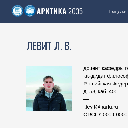
Выпуски
ЛЕВИТ Л. В.
доцент кафедры г
кандидат философ
Российская Федера
д. 58, каб. 406
―
l.levit@narfu.ru
ORCID: 0009-0000