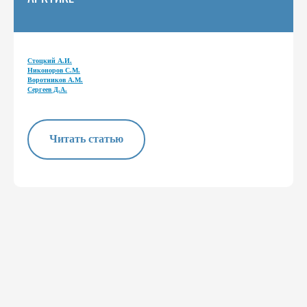
Стоцкий А.И.
Никоноров С.М.
Воротников А.М.
Сергеев Д.А.
Читать статью