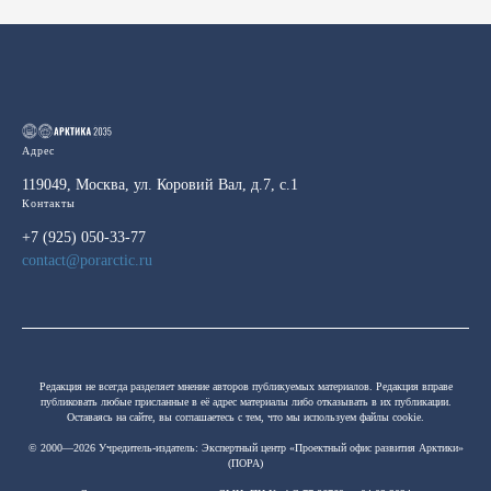
Адрес
119049, Москва, ул. Коровий Вал, д.7, с.1
Контакты
+7 (925) 050-33-77
contact@porarctic.ru
Редакция не всегда разделяет мнение авторов публикуемых материалов. Редакция вправе
публиковать любые присланные в её адрес материалы либо отказывать в их публикации.
Оставаясь на сайте, вы соглашаетесь с тем, что мы используем файлы cookie.
© 2000—2026 Учредитель-издатель:
Экспертный центр «Проектный офис развития Арктики»
(ПОРА)