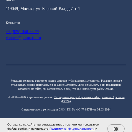
119049, Москва, ул. Коровий Вал, д.7, с.1
Контакты
+7 (925) 050-33-77
contact@porarctic.ru
Редакция не всегда разделяет мнение авторов публикуемых материалов. Редакция вправе
публиковать любые присланные в её адрес материалы либо отказывать в их публикации.
Оставаясь на сайте, вы соглашаетесь с тем, что мы используем файлы cookie.
© 2000—2026 Учредитель-издатель:
Экспертный центр «Проектный офис развития Арктики»
(ПОРА)
Свидетельство о регистрации СМИ: ПИ № ФС 77-86769 от 04.03.2024
Оставаясь на сайте, вы соглашаетесь с тем, что мы используем
OK
файлы cookie, и принимаете
Политику конфиденциальности
и