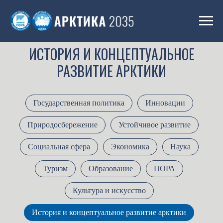
ИСТОРИЯ И КОНЦЕПТУАЛЬНОЕ
РАЗВИТИЕ АРКТИКИ
Государственная политика
Инновации
Природосбережение
Устойчивое развитие
Социальная сфера
Экономика
Наука
Туризм
Образование
ПОРА
Культура и искусство
История и концептуальное развитие арктики