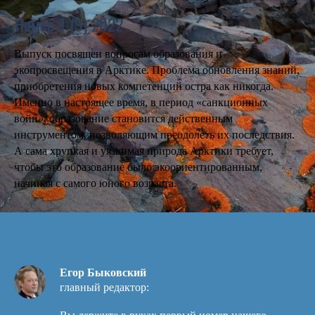
Номер 1 (9) 2022
Выпуск посвящен
вопросам образования и
экопросвещения в Арктике. Проблема обновления знаний,
приобретения новых компетенций остра как никогда.
Именно в настоящее время, в период «санкционных
войн», образование становится действенным
инструментом, позволяющим преодолеть их последствия.
А сама хрупкая и уязвимая природа Арктики требует,
чтобы это образование было экоориентированным,
начиная с самого юного возраста.
Егор Быковский
главный редактор: